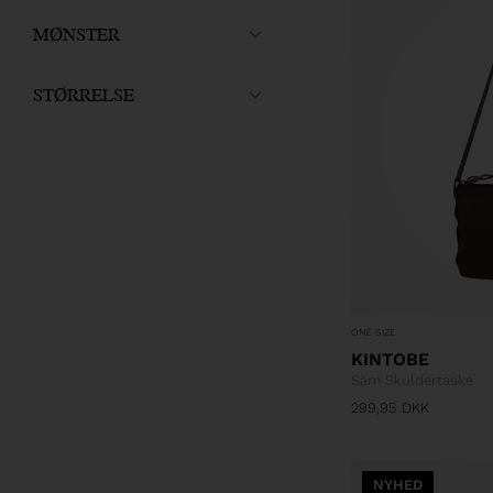
MØNSTER
STØRRELSE
ONE SIZE
KINTOBE
Sam Skuldertaske
299,95
DKK
NYHED