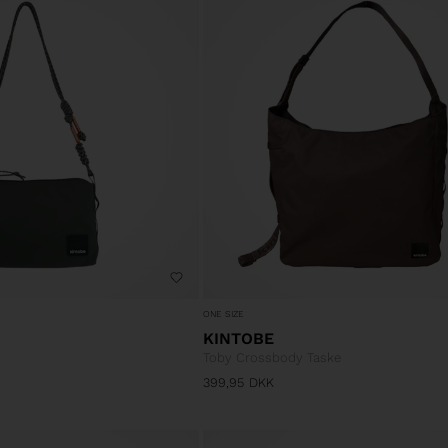
ONE SIZE
KINTOBE
Toby Crossbody Taske
399,95
DKK