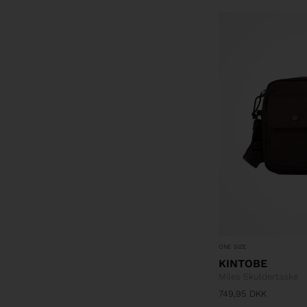
ONE SIZE
KINTOBE
Miles Skuldertaske
749,95
DKK