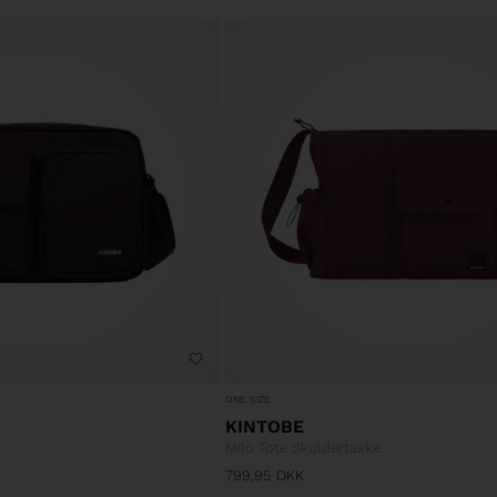
ONE SIZE
KINTOBE
Milo Tote Skuldertaske
799,95
DKK