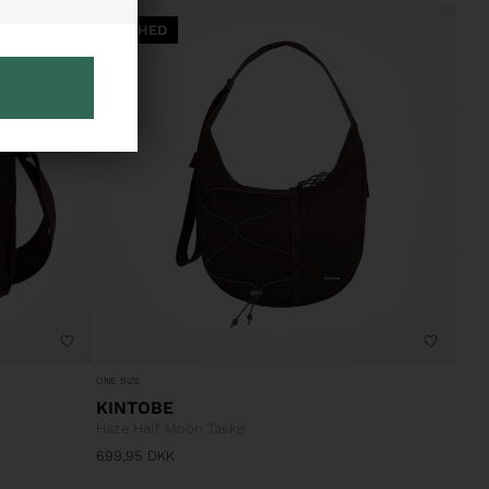
NYHED
ONE SIZE
KINTOBE
Haze Half Moon Taske
699,95
DKK