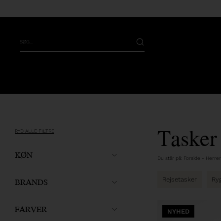
Tasker
RYD ALLE FILTRE
KØN
Du står på:
Forside
-
Herrer
BRANDS
Rejsetasker
Ry
FARVER
NYHED