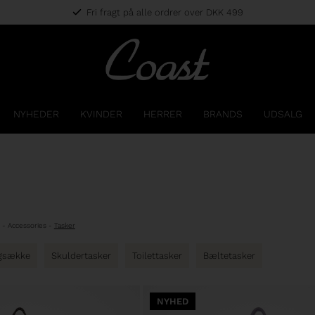
Fri fragt på alle ordrer over DKK 499
NYHEDER
KVINDER
HERRER
BRANDS
UDSALG
-
Accessories
-
Tasker
gsække
Skuldertasker
Toilettasker
Bæltetasker
NYHED