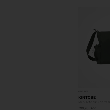
ONE SIZE
KINTOBE
Milo Tote Skuldertas
799,95
DKK