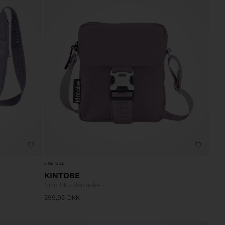
ONE SIZE
KINTOBE
Nico Skuldertaske
599,95
DKK