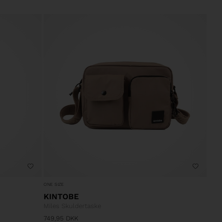
ONE SIZE
KINTOBE
Miles Skuldertaske
749,95
DKK