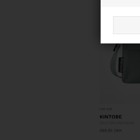
ONE SIZE
KINTOBE
Nico Skuldertaske
599,95
DKK