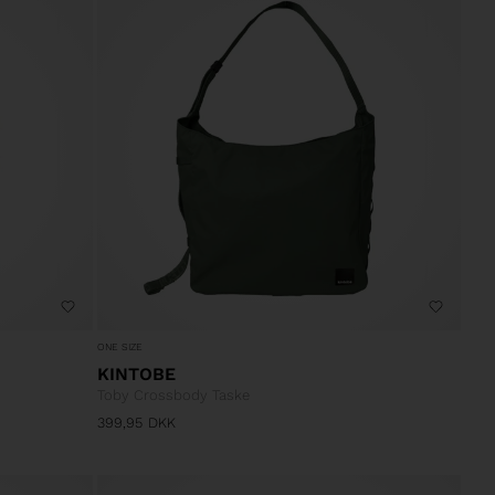
ONE SIZE
KINTOBE
Toby Crossbody Taske
399,95
DKK