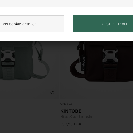
Vis cookie detaljer
ONE SIZE
KINTOBE
Nico Skuldertaske
599,95
DKK