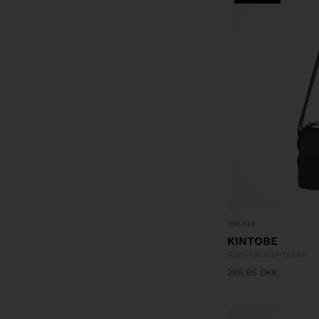
ONE SIZE
KINTOBE
Sam Skuldertaske
299,95
DKK