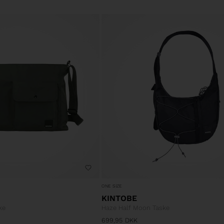
ONE SIZE
KINTOBE
ke
Haze Half Moon Taske
699,95
DKK