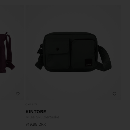
ONE SIZE
KINTOBE
Miles Skuldertaske
749,95
DKK