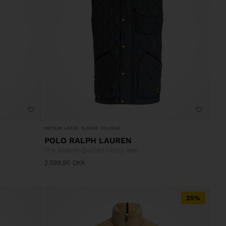
MEDIUM
LARGE
XLARGE
XXLARGE
POLO RALPH LAUREN
The Beaton Quilted Utility Vest
2.599,95
DKK
25%