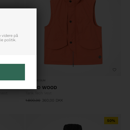
e videre på
e politik.
SMALL
MEDIUM
WOOD WOOD
Vest
Tarik Tech Vest
1.800,00
360,00
DKK
50%