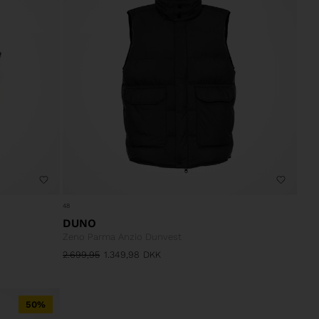
48
DUNO
Zeno Parma Anzio Dunvest
2.699,95
1.349,98
DKK
50%