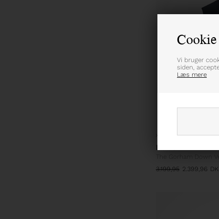
Cookie 
Vi bruger coo
siden, accept
Læs mere
XLARGE
XXLARGE
POLO RALPH L
The Gorham Down V
3.199,95
2.399,96
DK