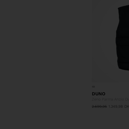
48
DUNO
Zeno Parma Anzio D
2.699,95
1.349,98
D