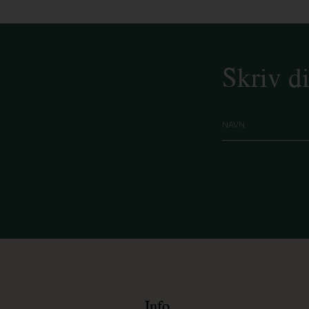
Skriv d
Info