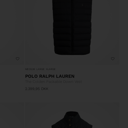
MEDIUM
LARGE
XLARGE
POLO RALPH LAUREN
The Colden Packable Down Vest
2.399,95
DKK