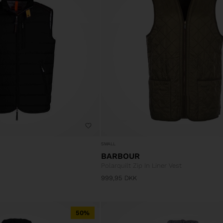
SMALL
BARBOUR
Polarquilt Zip In Liner Vest
999,95
DKK
50%