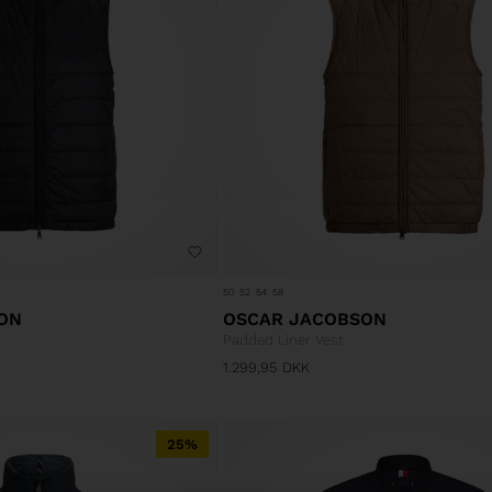
50
52
54
58
ON
OSCAR JACOBSON
Padded Liner Vest
1.299,95
DKK
25%