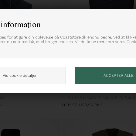
information
kies for at gøre din oplevelse på Coaststore.dk endnu bedre. Ved at klikk
erer du automatisk, at vi bruger cookies. Vil du læse mere om vores Cooki
Vis cookie detaljer
MEDIUM
LARGE
XLARGE
XXLARGE
AUREN
TOMMY HILFIGER
est
TH Warm Packable Windproof Portland 
K
1.699,95
1.189,96
DKK