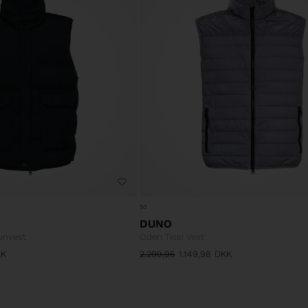
50
DUNO
unvest
Oden Tissi Vest
KK
2.299,95
1.149,98
DKK