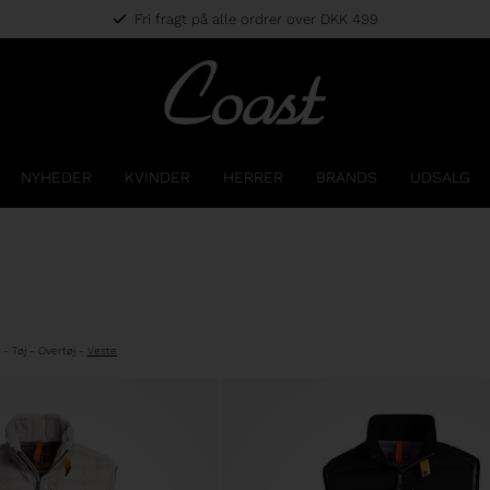
Fri fragt på alle ordrer over DKK 499
NYHEDER
KVINDER
HERRER
BRANDS
UDSALG
-
Tøj
-
Overtøj
-
Veste