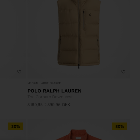
MEDIUM
LARGE
XLARGE
POLO RALPH LAUREN
The Gorham Down Vest
3.199,95
2.399,96
DKK
30%
80%