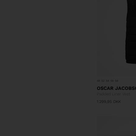
48
52
54
56
58
OSCAR JACOBS
Padded Liner Vest
1.299,95
DKK