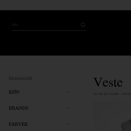
Veste
RYD ALLE FILTRE
KØN
Du står på:
Forside
-
Herrer
BRANDS
FARVER