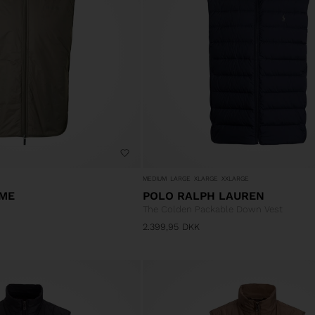
MEDIUM
LARGE
XLARGE
XXLARGE
ME
POLO RALPH LAUREN
The Colden Packable Down Vest
2.399,95
DKK