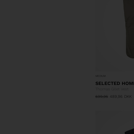
MEDIUM
SELECTED HOM
Thomas Gilet Vest
699,95
489,96
DKK