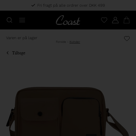
Fri fragt på alle ordrer over DKK 499
Varen er på lager
Forside
-
Kvinder
Tilbage