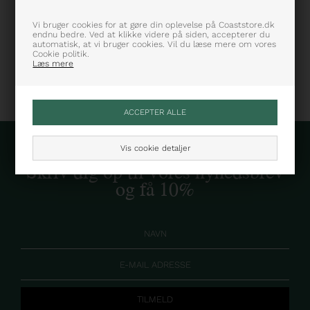
Farve: Brun
Varenummer: 1027
Vi bruger cookies for at gøre din oplevelse på Coaststore.dk
endnu bedre. Ved at klikke videre på siden, accepterer du
automatisk, at vi bruger cookies. Vil du læse mere om vores
Cookie politik.
Læs mere
Vis cookie detaljer
Skriv dig op til vores nyhedsbrev
og få 10%