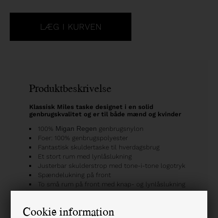
Produktbeskrivelse
Klassisk Miles taske designet i en solid
genbrugskvalitet og er til både mænd og kvinder
100%
Migan Regen
genbrugsnylon
Foer: 100% genbrugspolyester
Fantastisk skuldertaske til hverdagsbrug
Et stort rum med lynlåslukning
Justerbar skulderstrop med tone-i-tone logotryk
Spændelukning på front
To små rum på front med knap- og lynlåslukning
Mål: 25 x 18 x 8 cm
Brandet Kintobe logobadge på front
Cookie information
Designet i et glat og vandafvisende materiale