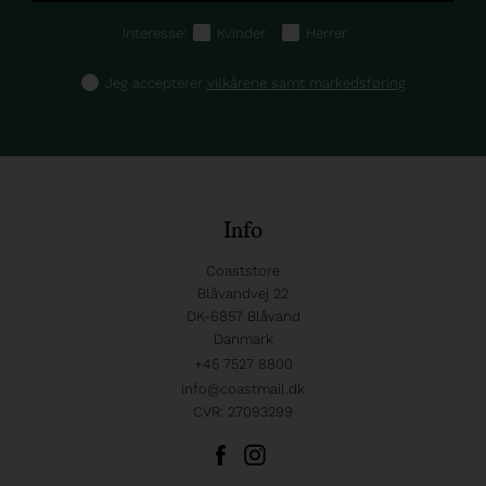
Interesse:
Kvinder
Herrer
Jeg accepterer
vilkårene samt markedsføring
Info
Coaststore
Blåvandvej 22
DK-6857 Blåvand
Danmark
+45 7527 8800
info@coastmail.dk
CVR: 27093299