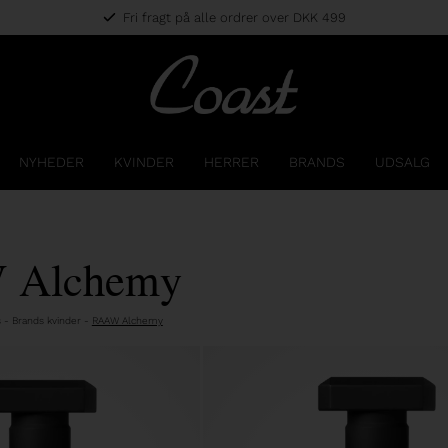
Fri fragt på alle ordrer over DKK 499
NYHEDER
KVINDER
HERRER
BRANDS
UDSALG
 Alchemy
s
-
Brands kvinder
-
RAAW Alchemy