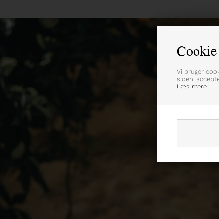
Cookie 
Vi bruger coo
siden, accept
Læs mere