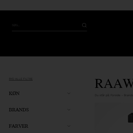
RAAW
RYD ALLE FILTRE
KØN
Du står på:
Forside
-
Brand
BRANDS
FARVER