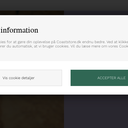
information
kies for at gøre din oplevelse på Coaststore.dk endnu bedre. Ved at klikk
erer du automatisk, at vi bruger cookies. Vil du læse mere om vores Cooki
Vis cookie detaljer