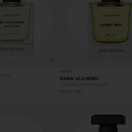
Y
ONE SIZE
rfume
RAAW ALCHEMY
Lobby Boy Eau De Parfum
795,00
DKK