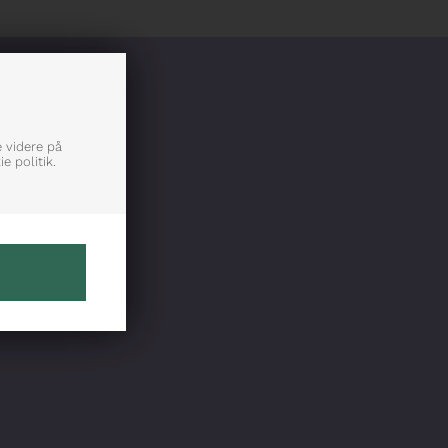
e videre på
e politik.