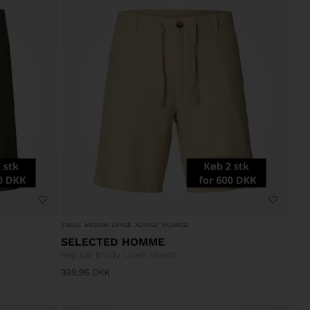
SMALL
MEDIUM
LARGE
XLARGE
XXLARGE
SELECTED HOMME
Regular Brody Linen Shorts
399,95
DKK