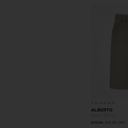
31
32
33
34
36
40
ALBERTO
Pipe-K Shorts
699,95
524,96
DKK