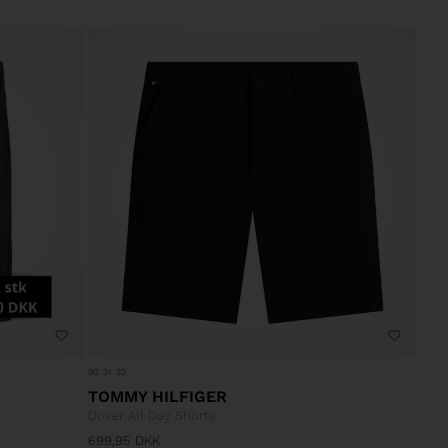
30
31
32
TOMMY HILFIGER
Dover All Day Shorts
699,95
DKK