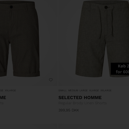
RGE
XXLARGE
SMALL
MEDIUM
LARGE
XLARGE
XXLARGE
ME
SELECTED HOMME
ts
Regular Brody Linen Shorts
399,95
DKK