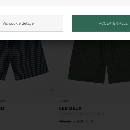
Vis cookie detaljer
ARGE
XLARGE
RD
LES DEUX
Check Seersucker Shorts
799,95
559,96
DKK