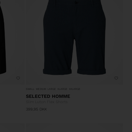
SMALL
MEDIUM
LARGE
XLARGE
XXLARGE
SELECTED HOMME
Slim Luton Flex Shorts
399,95
DKK