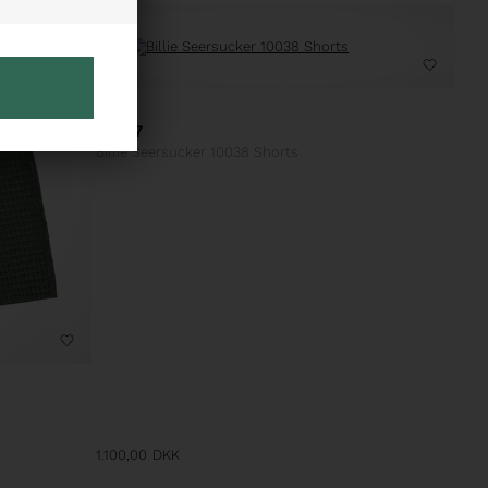
30%
30
NN07
Billie Seersucker 10038 Shorts
1.100,00
DKK