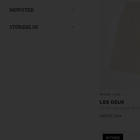
MØNSTER
STØRRELSE
MEDIUM
LARGE
LES DEUX
Stripe Jacquard Shor
599,95
DKK
NYHED