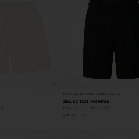
SMALL
MEDIUM
LARGE
XLARGE
XXLARGE
SELECTED HOMME
ts
Regular-Finn Flex Shorts
499,95
DKK