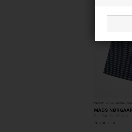
MEDIUM
LARGE
XLARGE
XXL
MADS NØRGAA
Sea Sandro Shorts
700,00
DKK