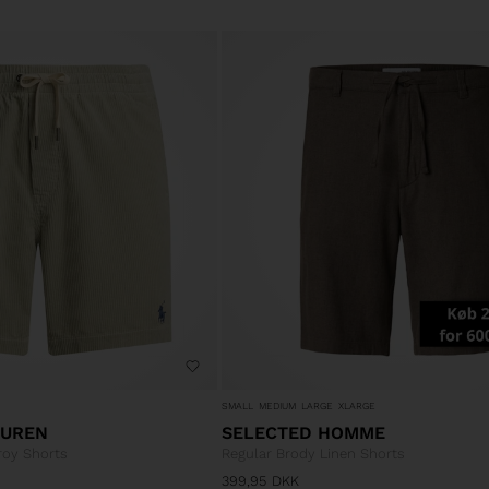
SMALL
MEDIUM
LARGE
XLARGE
AUREN
SELECTED HOMME
roy Shorts
Regular Brody Linen Shorts
399,95
DKK