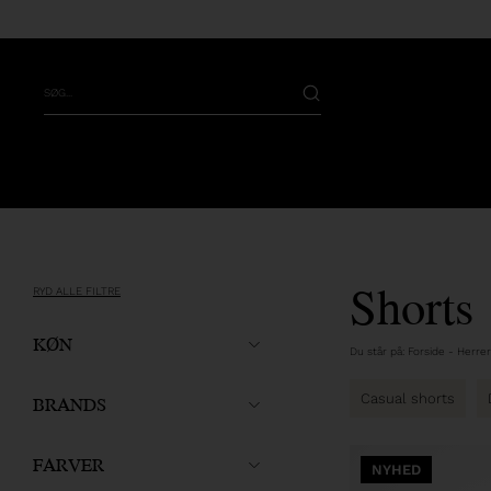
Shorts
RYD ALLE FILTRE
KØN
Du står på:
Forside
-
Herrer
BRANDS
Casual shorts
FARVER
NYHED