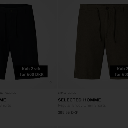
RGE
XXLARGE
SMALL
LARGE
ME
SELECTED HOMME
 Shorts
Regular Brody Linen Shorts
399,95
DKK