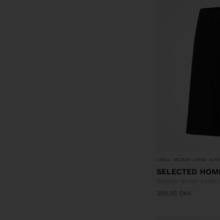
SMALL
MEDIUM
LARGE
XLA
SELECTED HOM
Regular Brody Linen
399,95
DKK