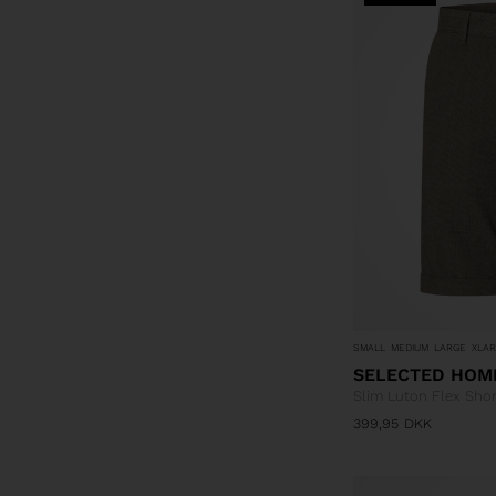
SMALL
MEDIUM
LARGE
XLA
SELECTED HOM
Slim Luton Flex Shor
399,95
DKK