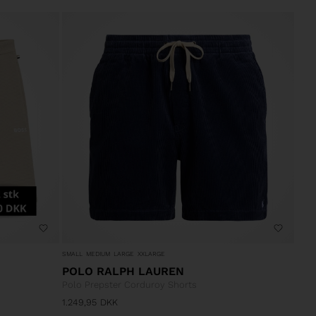
SMALL
MEDIUM
LARGE
XXLARGE
POLO RALPH LAUREN
Polo Prepster Corduroy Shorts
1.249,95
DKK