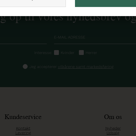
ig op til vores nyhedsbrev o
Interesse:
Kvinder
Herrer
Jeg accepterer
vilkårene samt markedsføring
Kundeservice
Om os
Kontakt
Nyheder
Levering
Udsalg