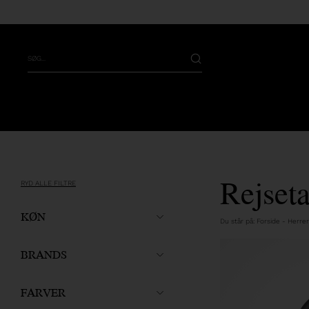
Rejset
RYD ALLE FILTRE
KØN
Du står på:
Forside
-
Herrer
BRANDS
FARVER