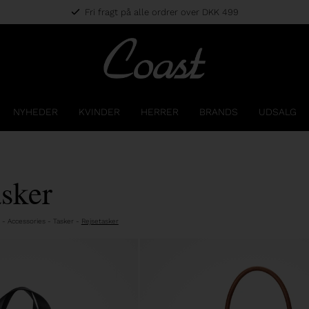
Fri fragt på alle ordrer over DKK 499
NYHEDER
KVINDER
HERRER
BRANDS
UDSALG
asker
-
Accessories
-
Tasker
-
Rejsetasker