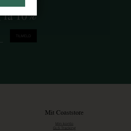
g få 10%
Mit Coaststore
Min konto
GLS Tracking