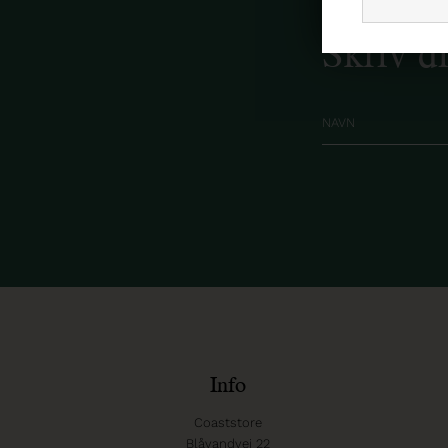
Skriv d
Info
Coaststore
Blåvandvej 22