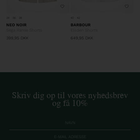
34
36
38
40
42
NEO NOIR
BARBOUR
Sega Ramie Shorts
Elsden Shorts
399,95
DKK
649,95
DKK
Skriv dig op til vores nyhedsbrev
og få 10%