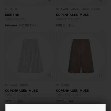
34
36
40
XS
SMALL
MEDIUM
LARGE
XLARGE
MUNTHE
COPENHAGEN MUSE
Uama Shorts
Tailor HW Shorts
1.399,95
979,96
DKK
899,95
DKK
XS
SMALL
MEDIUM
XS
XLARGE
COPENHAGEN MUSE
COPENHAGEN MUSE
Tailor HW Shorts
Tailor HW Shorts
899,95
DKK
899,95
DKK