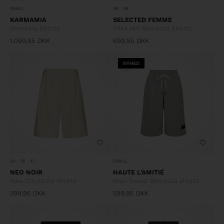
SMALL
36
38
KARMAMIA
SELECTED FEMME
Bermuda Shorts
Vilka HW Bermuda Shorts
1.099,95
DKK
699,95
DKK
NYHED
34
36
42
SMALL
NEO NOIR
HAUTE L'AMITIÉ
Nika Structure Shorts
Maxi Sweat Bermuda shorts
399,95
DKK
599,95
DKK