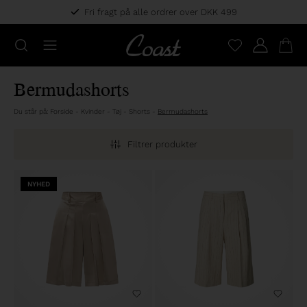
Fri fragt på alle ordrer over DKK 499
Bermudashorts
Du står på:
Forside
-
Kvinder
-
Tøj
-
Shorts
-
Bermudashorts
Filtrer produkter
NYHED