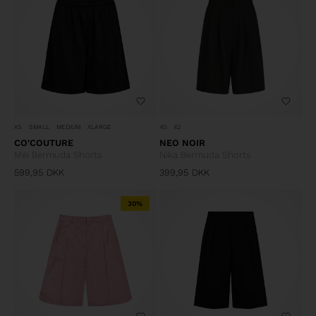
XS
SMALL
MEDIUM
XLARGE
40
42
CO'COUTURE
NEO NOIR
Mei Bermuda Shorts
Nika Bermuda Shorts
599,95
DKK
399,95
DKK
30%