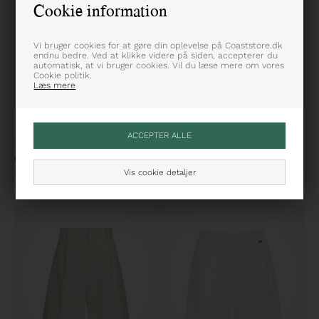
Cookie information
Vi bruger cookies for at gøre din oplevelse på Coaststore.dk
endnu bedre. Ved at klikke videre på siden, accepterer du
automatisk, at vi bruger cookies. Vil du læse mere om vores
Cookie politik.
Læs mere
XS
SMALL
MEDIUM
LARGE
36
42
CO'COUTURE
ESSENTIEL ANTWERP
Kiana Pin Pleat Bermuda Shorts
Intro Tailores Bermuda Shorts
Vis cookie detaljer
799,95
DKK
1.350,00
DKK