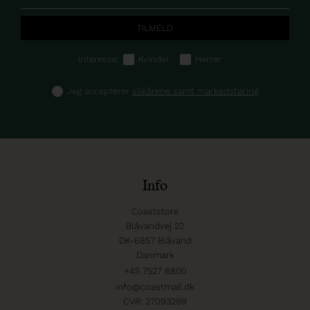
Interesse:
Kvinder
Herrer
Jeg accepterer
vilkårene samt markedsføring
Info
Coaststore
Blåvandvej 22
DK-6857 Blåvand
Danmark
+45 7527 8800
info@coastmail.dk
CVR: 27093299