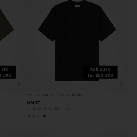
SMALL
MEDIUM
LARGE
XLARGE
XXLARGE
NN07
Abel SS Print 3631 T-shirt
500,00
DKK