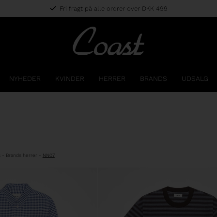
Fri fragt på alle ordrer over DKK 499
NYHEDER
KVINDER
HERRER
BRANDS
UDSALG
s
-
Brands herrer
-
NN07