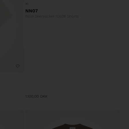
30
NN07
Billie Seersucker 10038 Shorts
1.100,00
DKK