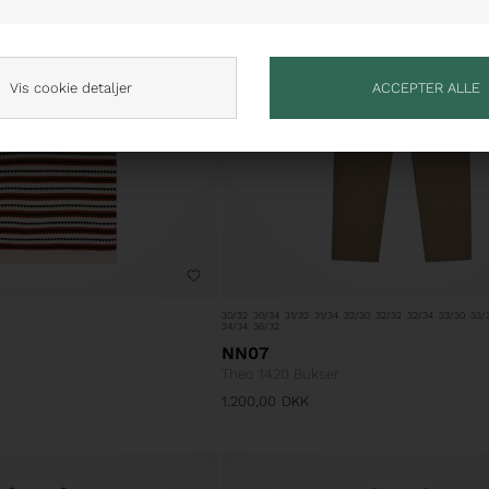
Vis cookie detaljer
30/32
30/34
31/32
31/34
32/30
32/32
32/34
33/30
33/
34/34
36/32
NN07
Theo 1420 Bukser
1.200,00
DKK