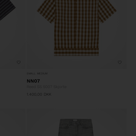
SMALL
MEDIUM
NN07
Reed SS 5007 Skjorte
1.400,00
DKK