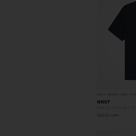
SMALL
MEDIUM
LARGE
XLA
NN07
Abel SS Print 3631 T-
500,00
DKK