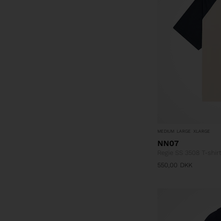
MEDIUM
LARGE
XLARGE
NN07
Regie SS 3508 T-shir
550,00
DKK