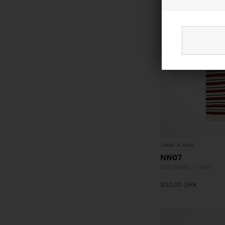
LARGE
XLARGE
NN07
Bari 6686 T-shirt
900,00
DKK