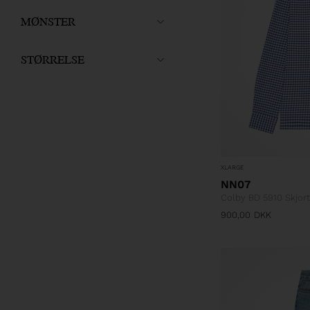
MØNSTER
STØRRELSE
XLARGE
NN07
Colby BD 5910 Skjor
900,00
DKK