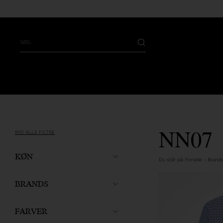
NN07
RYD ALLE FILTRE
KØN
Du står på:
Forside
-
Brand
BRANDS
FARVER