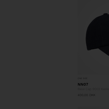
ONE SIZE
NN07
Base Cap 9002 Kask
400,00
DKK