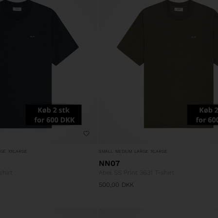
RGE
XXLARGE
SMALL
MEDIUM
LARGE
XLARGE
NN07
shirt
Abel SS Print 3631 T-shirt
500,00
DKK