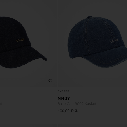
ONE SIZE
NN07
et
Base Cap 9002 Kasket
400,00
DKK