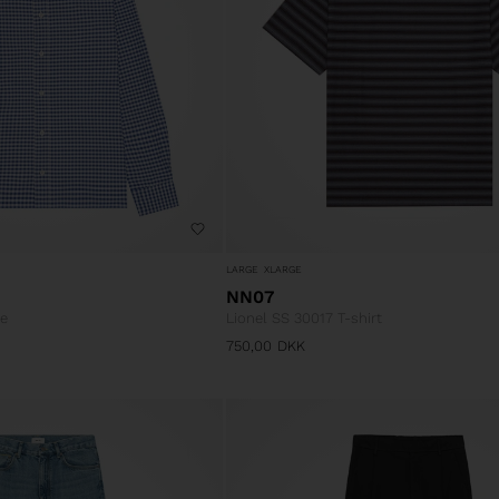
LARGE
XLARGE
NN07
te
Lionel SS 30017 T-shirt
750,00
DKK