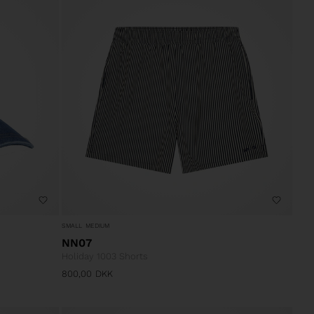
SMALL
MEDIUM
NN07
Holiday 1003 Shorts
800,00
DKK