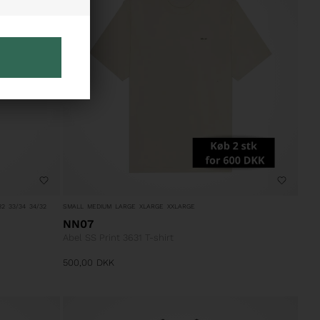
32
33/34
34/32
SMALL
MEDIUM
LARGE
XLARGE
XXLARGE
NN07
Abel SS Print 3631 T-shirt
500,00
DKK