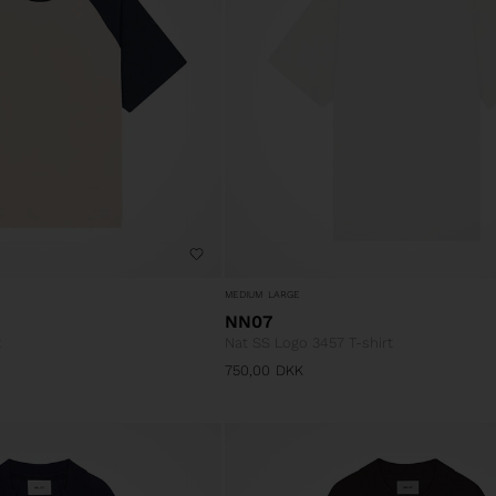
MEDIUM
LARGE
NN07
t
Nat SS Logo 3457 T-shirt
750,00
DKK