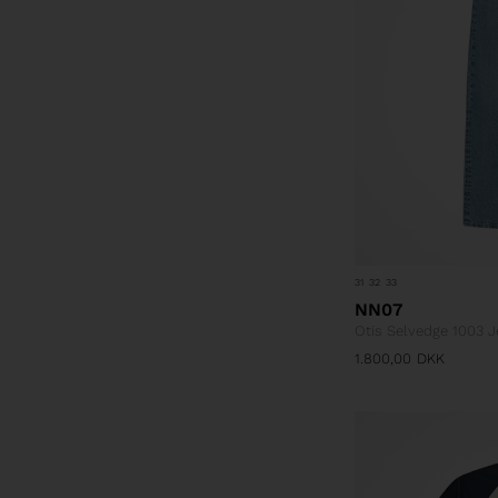
31
32
33
NN07
Otis Selvedge 1003 
1.800,00
DKK