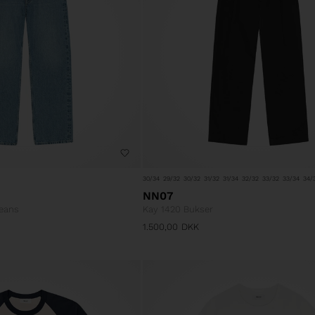
30/34
29/32
30/32
31/32
31/34
32/32
33/32
33/34
34/
NN07
Jeans
Kay 1420 Bukser
1.500,00
DKK