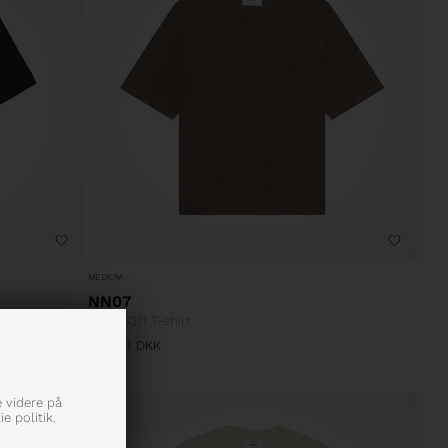
MEDIUM
NN07
Ryan 6311 T-shirt
900,00
DKK
e videre på
e politik.