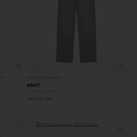
32
31/32
32/32
33/32
36/32
NN07
Otis 1003 Jeans
1.400,00
DKK