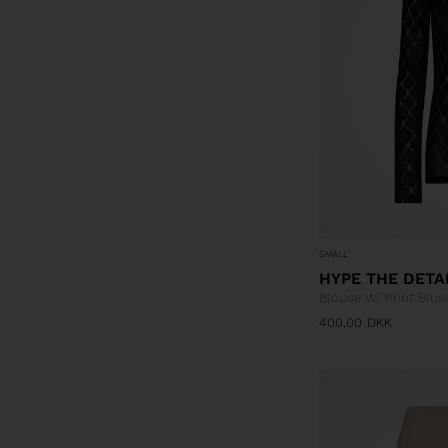
SMALL
HYPE THE DETA
Blouse W/ Print Blus
400,00
DKK