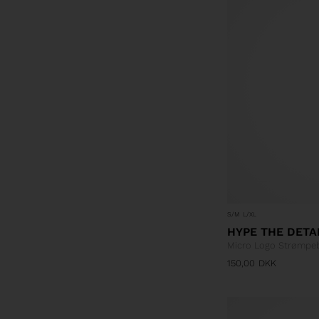
S/M
L/XL
HYPE THE DETA
Micro Logo Strømpe
150,00
DKK