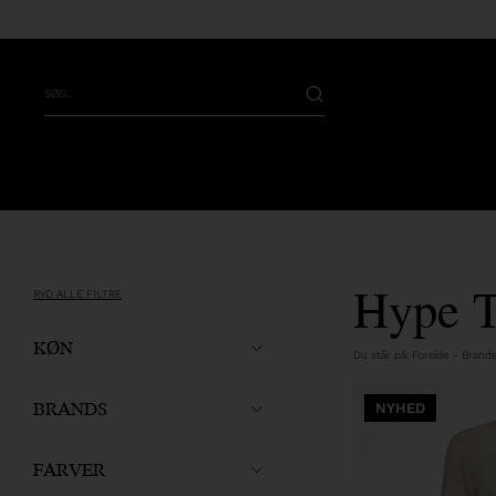
Hype T
RYD ALLE FILTRE
KØN
Du står på:
Forside
-
Brand
BRANDS
NYHED
FARVER