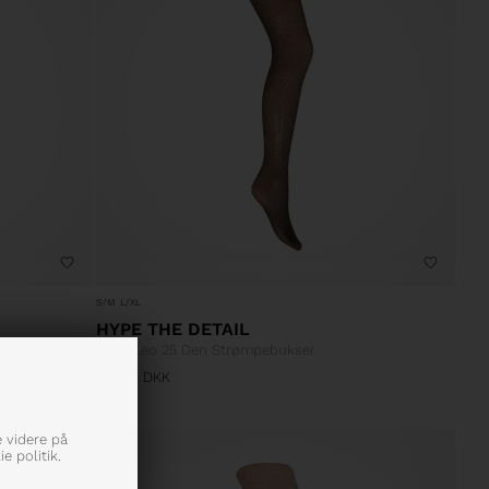
S/M
L/XL
HYPE THE DETAIL
Tight Leo 25 Den Strømpebukser
175,00
DKK
e videre på
e politik.