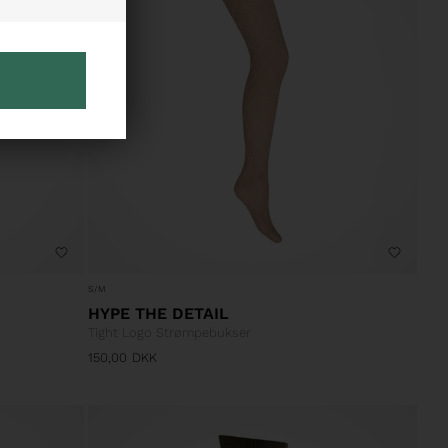
S/M
HYPE THE DETAIL
Tight Logo Strømpebukser
150,00
DKK