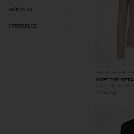
MØNSTER
STØRRELSE
SMALL
MEDIUM
LARGE
XLA
HYPE THE DETA
Ail Lace Blouse Blus
375,00
DKK