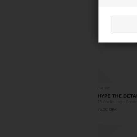
ONE SIZE
HYPE THE DETA
75 Socks Logo Strø
75,00
DKK