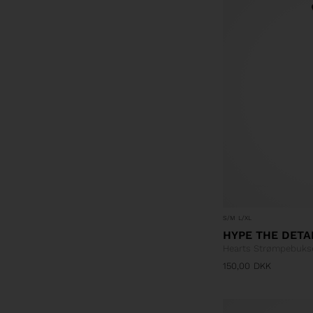
S/M
L/XL
HYPE THE DETA
Hearts Strømpebuks
150,00
DKK