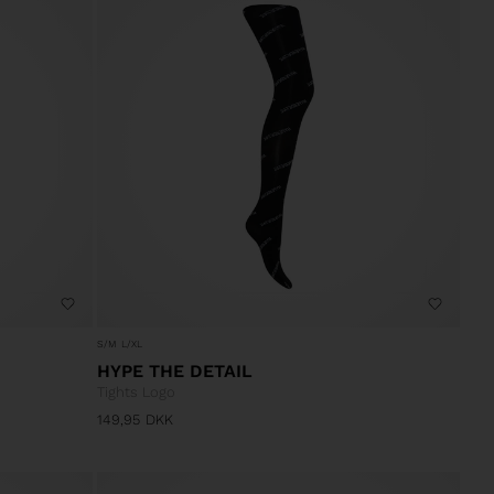
S/M
L/XL
HYPE THE DETAIL
Tights Logo
149,95
DKK