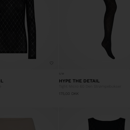
S/M
IL
HYPE THE DETAIL
e
Tight Micro 60 Den Strømpebukser
175,00
DKK