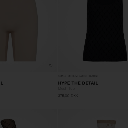
SMALL
MEDIUM
LARGE
XLARGE
IL
HYPE THE DETAIL
Mesh Top
375,00
DKK