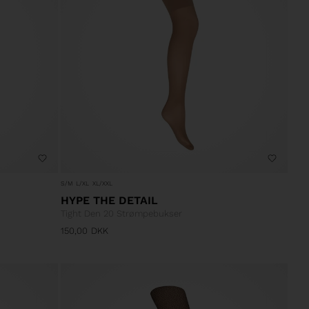
S/M
L/XL
XL/XXL
HYPE THE DETAIL
Tight Den 20 Strømpebukser
150,00
DKK