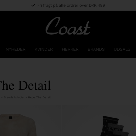
Fri fragt på alle ordrer over DKK 499
NYHEDER
KVINDER
HERRER
BRANDS
UDSALG
he Detail
s
-
Brands kvinder
-
Hype The Detail