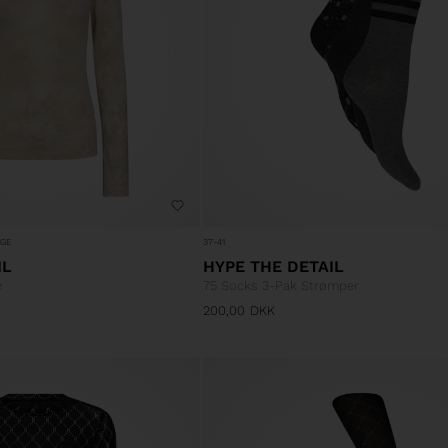
RGE
37-41
IL
HYPE THE DETAIL
e
75 Socks 3-Pak Strømper
200,00
DKK