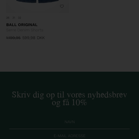
26
31
32
BALL ORIGINAL
Serre Denim Shorts
1.199,95
599,98
DKK
Skriv dig op til vores nyhedsbrev
og få 10%