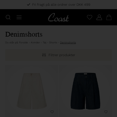
Fri fragt på alle ordrer over DKK 499
Denimshorts
Du står på:
Forside
-
Kvinder
-
Tøj
-
Shorts
-
Denimshorts
Filtrer produkter