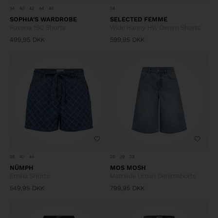
34
40
42
44
46
34
SOPHIA'S WARDROBE
SELECTED FEMME
Rovena 15C Shorts
Wide Hanny HW Denim Shorts
499,95
DKK
599,95
DKK
38
40
44
28
29
33
NÜMPH
MOS MOSH
Emilia Shorts
Mathilde Urban Denimshorts
549,95
DKK
799,95
DKK