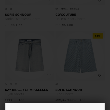
40
42
XS
SMALL
MEDIUM
SOFIE SCHNOOR
CO'COUTURE
Stoke Oversized Shorts
Helima Pleat Shorts
799,95
DKK
699,95
DKK
50%
34
36
38
42
DAY BIRGER ET MIKKELSEN
SOFIE SCHNOOR
Elijah Shorts
Cleo Shorts
1.100,00
DKK
799,95
399,98
DKK