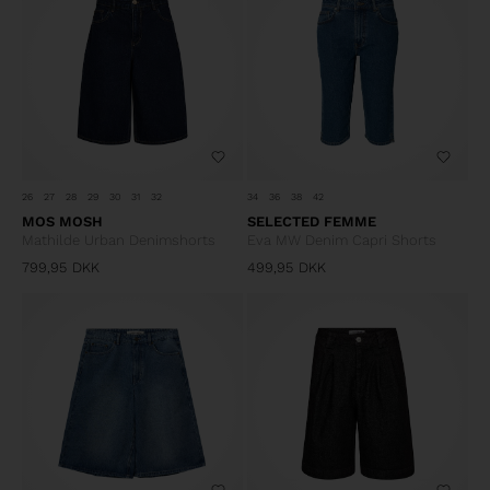
26
27
28
29
30
31
32
34
36
38
42
MOS MOSH
SELECTED FEMME
Mathilde Urban Denimshorts
Eva MW Denim Capri Shorts
799,95
DKK
499,95
DKK