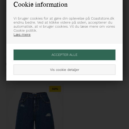
Cookie information
Vi bruger cookies for at gøre din oplevelse på Coaststore.dk
endnu bedre. Ved at klikke videre på siden, accepterer du
automatisk, at vi bruger cookies. Vil du læse mere om vores
Cookie politik.
Læs mere
32
30
MOS MOSH
MOS MOSH
Mathilde Denimshorts
Bati Denimshorts
Vis cookie detaljer
799,95
DKK
799,95
DKK
50%