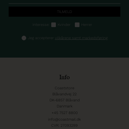
Interesse:
Kvinder
Herrer
Jeg accepterer
vilkårene samt markedsføring
Info
Coaststore
Blåvandvej 22
DK-6857 Blåvand
Danmark
+45 7527 8800
info@coastmail.dk
CVR: 27093299