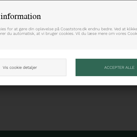
information
ugskvalitet og er til både mænd og kvinder
kies for at gøre din oplevelse på Coaststore.dk endnu bedre. Ved at klikk
erer du automatisk, at vi bruger cookies. Vil du læse mere om vores Cooki
teter
Vis cookie detaljer