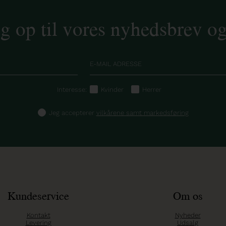
ig op til vores nyhedsbrev o
Interesse:
Kvinder
Herrer
Jeg accepterer
vilkårene samt markedsføring
Kundeservice
Om os
Kontakt
Nyheder
Levering
Udsalg