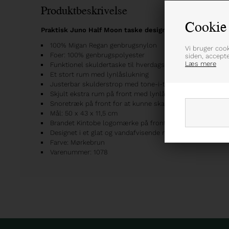
Produktbeskrivelse
Cookie 
Praktisk Juno Half Moon taske designet i en solid genbr
100% Migan Regan genbrugsnylon
Vi bruger coo
Foer: 100% genbrugspolyester
siden, accept
Læs mere
Funktionel skuldertaske til hverdagsbrug og sportsaktivi
Et stort rum med lynlåslukning
Justerbar skulderstrop med tone-i-tone logotryk
Skjult ekstra rum på front med lynlåslukning
Snoretræk på front for at kunne skabe mere plads
Mål: 50 x 43 x 11,5 cm
Brandet Kintobe logomærke på front
Designet i et glat og vandafvisende materiale
Farve: Mørkebrun
Varenummer: 1078