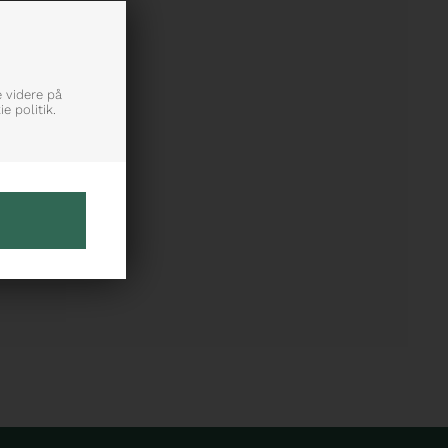
e videre på
e politik.