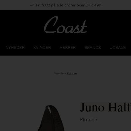
Fri fragt på alle ordrer over DKK 499
NYHEDER
KVINDER
HERRER
BRANDS
UDSALG
Forside
-
Kvinder
Juno Hal
Kintobe