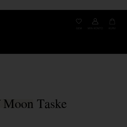
GEM
MIN KONTO
KURV
f Moon Taske