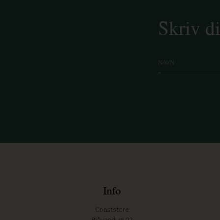
Skriv d
Info
Coaststore
Blåvandvej 22