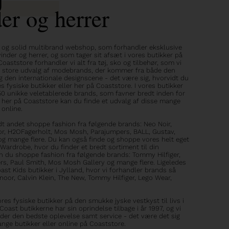
der og herrer
 og solid multibrand webshop, som forhandler eksklusive
nder og herrer, og som tager sit afsæt i vores butikker på
oaststore forhandler vi alt fra tøj, sko og tilbehør, som vi
es store udvalg af modebrands, der kommer fra både den
 den internationale designscene - det være sig, hvorvidt du
s fysiske butikker eller her på Coaststore. I vores butikker
50 unikke veletablerede brands, som favner bredt inden for
og her på Coaststore kan du finde et udvalg af disse mange
online.
dt andet shoppe fashion fra følgende brands: Neo Noir,
r, H2OFagerholt, Mos Mosh, Parajumpers, BALL, Gustav,
g mange flere. Du kan også finde og shoppe vores helt eget
ardrobe, hvor du finder et bredt sortiment til din
an du shoppe fashion fra følgende brands: Tommy Hilfiger,
s, Paul Smith, Mos Mosh Gallery og mange flere. Ligeledes
st Kids butikker i Jylland, hvor vi forhandler brands så
noor, Calvin Klein, The New, Tommy Hilfiger, Lego Wear,
s fysiske butikker på den smukke jyske vestkyst til livs i
 Coast butikkerne har sin oprindelse tilbage i år 1997, og vi
nder den bedste oplevelse samt service - det være det sig
nge butikker eller online på Coaststore.