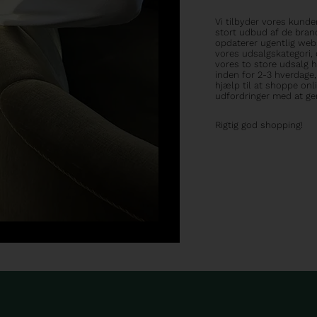
Vi tilbyder vores kund
stort udbud af de brand
opdaterer ugentlig web
vores udsalgskategori,
vores to store udsalg h
inden for 2-3 hverdage, 
hjælp til at shoppe onl
udfordringer med at g
Rigtig god shopping!