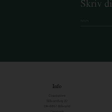
Skriv d
Info
Coaststore
Blåvandvej 22
DK-6857 Blåvand
Danmark