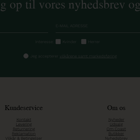
ig op til vores nyhedsbrev o
Interesse:
Kvinder
Herrer
Jeg accepterer
vilkårene samt markedsføring
Kundeservice
Om os
Kontakt
Nyheder
Levering
Udsalg
Returnering
Om Coast
Reklamation
Butikker
Vilkår & Betingelser
Nyhedsbrev