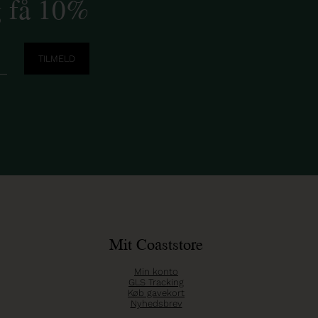
g få 10%
Mit Coaststore
Min konto
GLS Tracking
Køb gavekort
Nyhedsbrev