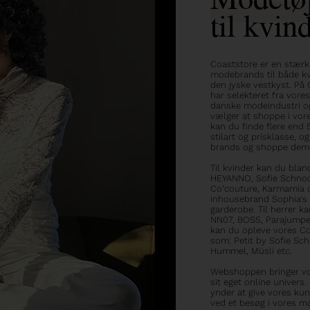
til kvin
Coaststore er en stærk
modebrands til både kvi
den jyske vestkyst. På C
har selekteret fra vor
danske modeindustri og
vælger at shoppe i vore
kan du finde flere end 
stilart og prisklasse, 
brands og shoppe dem 
Til kvinder kan du blan
HEYANNO, Sofie Schnoo
Co'couture, Karmamia o
inhousebrand Sophia's W
garderobe. Til herrer k
NN07, BOSS, Parajumper
kan du opleve vores Coa
som: Petit by Sofie Sch
Hummel, Müsli etc.
Webshoppen bringer vore
sit eget online univers.
ynder at give vores ku
ved et besøg i vores ma