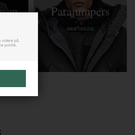
bsen
Parajumpers
SHOP ONLINE
e videre på
e politik.
j