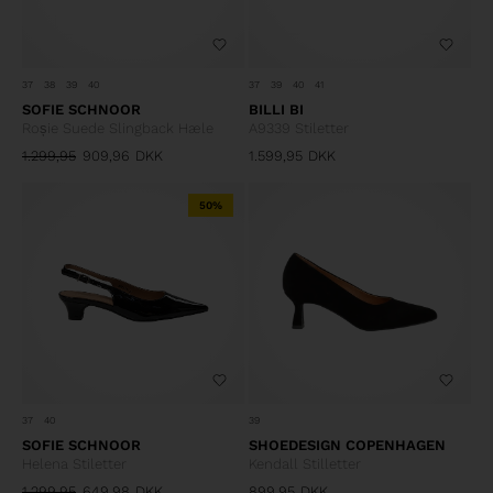
37
38
39
40
37
39
40
41
SOFIE SCHNOOR
BILLI BI
Roșie Suede Slingback Hæle
A9339 Stiletter
1.299,95
909,96
DKK
1.599,95
DKK
50%
37
40
39
SOFIE SCHNOOR
SHOEDESIGN COPENHAGEN
Helena Stiletter
Kendall Stilletter
1.299,95
649,98
DKK
899,95
DKK