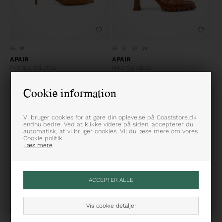
36
41
36
37
38
39
APAIR
APAIR
Pumps Stiletter
Nike Sandaler
1.699,95
849,98
DKK
2.099,95
1.049,98
DKK
Cookie information
70%
Vi bruger cookies for at gøre din oplevelse på Coaststore.dk
endnu bedre. Ved at klikke videre på siden, accepterer du
automatisk, at vi bruger cookies. Vil du læse mere om vores
Cookie politik.
Læs mere
39
Vis cookie detaljer
SOFIE SCHNOOR
Ruskindsstiletter