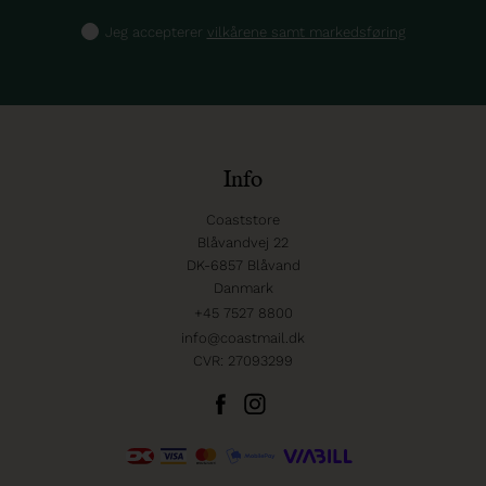
Jeg accepterer
vilkårene samt markedsføring
Info
Coaststore
Blåvandvej 22
DK-6857 Blåvand
Danmark
+45 7527 8800
info@coastmail.dk
CVR: 27093299