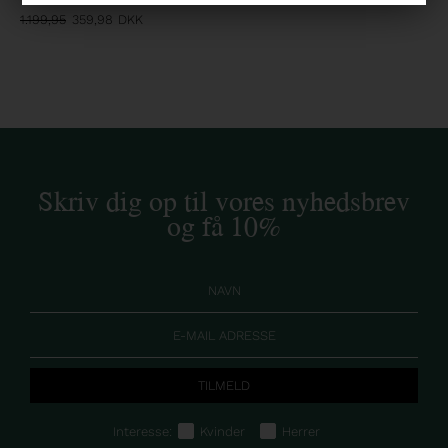
1.199,95
359,98
DKK
Skriv dig op til vores nyhedsbrev
og få 10%
Interesse:
Kvinder
Herrer