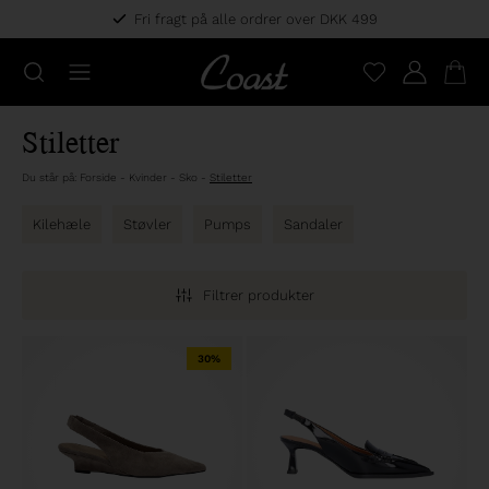
Fri fragt på alle ordrer over DKK 499
Stiletter
Du står på:
Forside
-
Kvinder
-
Sko
-
Stiletter
Kilehæle
Støvler
Pumps
Sandaler
Filtrer produkter
30%