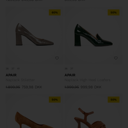
60%
50%
36
37
41
36
37
APAIR
APAIR
Naplack Stiletter
Naplack High Heel Loafers
1.899,95
759,98
DKK
1.999,95
999,98
DKK
50%
50%