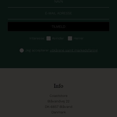
Interesse:
Kvinder
Herrer
Jeg accepterer
vilkårene samt markedsføring
Info
Coaststore
Blåvandvej 22
DK-6857 Blåvand
Danmark