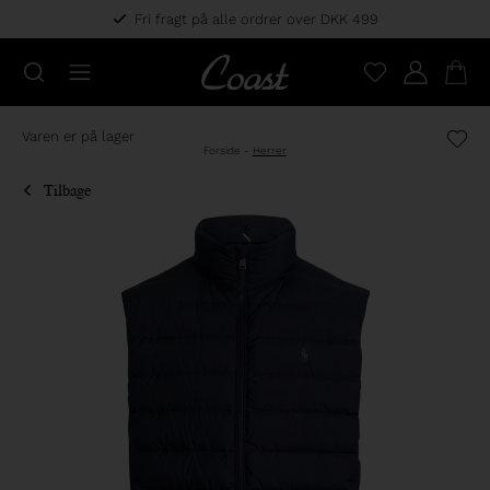
Fri fragt på alle ordrer over DKK 499
Varen er på lager
Forside
-
Herrer
Tilbage