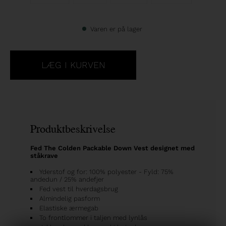
Varen er på lager
Produktbeskrivelse
Fed The Colden Packable Down Vest designet med
ståkrave
Yderstof og for: 100% polyester - Fyld: 75%
andedun / 25% andefjer
Fed vest til hverdagsbrug
Almindelig pasform
Elastiske ærmegab
To frontlommer i taljen med lynlås