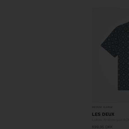
MEDIUM
XLARGE
LES DEUX
Lukas Arabesque AOP
899,95
DKK