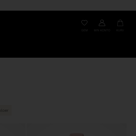
GEM
MIN KONTO
KURV
oloer