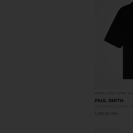
MEDIUM
LARGE
XLARGE
XXL
PAUL SMITH
Zip Knitted Cotton Po
1.299,95
DKK