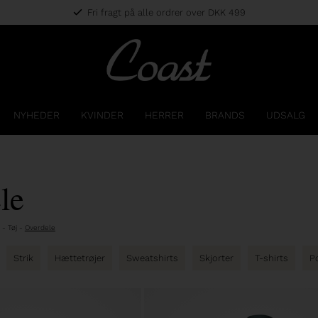
Fri fragt på alle ordrer over DKK 499
NYHEDER
KVINDER
HERRER
BRANDS
UDSALG
le
-
Tøj
-
Overdele
Strik
Hættetrøjer
Sweatshirts
Skjorter
T-shirts
P