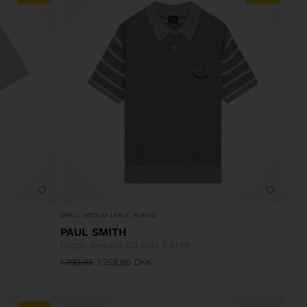
SMALL
MEDIUM
LARGE
XLARGE
PAUL SMITH
Happy Sweater SS Polo T-shirt
1.799,95
1.259,96
DKK