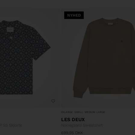
NYHED
XXLARGE
SMALL
MEDIUM
LARGE
LES DEUX
 SS Skjorte
Norregaard Sweatshirt
699,95
DKK