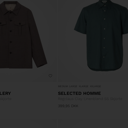
MEDIUM
LARGE
XLARGE
XXLARGE
LERY
SELECTED HOMME
kjorte
Regclaus Clay Linenblend SS Skjorte
399,95
DKK