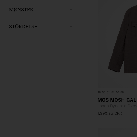
MØNSTER
STØRRELSE
48
50
52
54
56
58
MOS MOSH GAL
Jacob Dynamic Overs
1.999,95
DKK