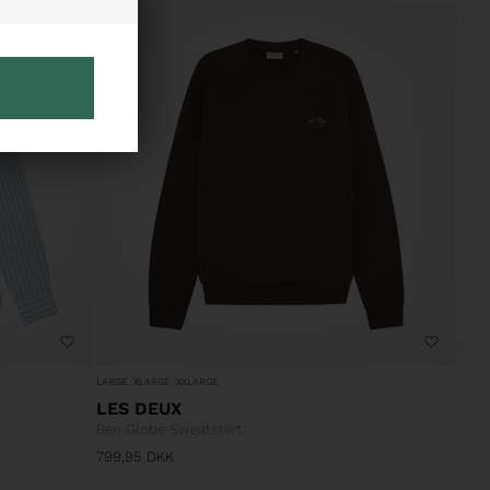
30%
LARGE
XLARGE
XXLARGE
LES DEUX
Ben Globe Sweatshirt
799,95
DKK