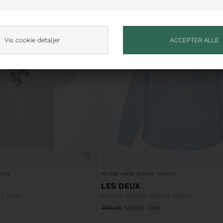
30%
Vis cookie detaljer
ARGE
MEDIUM
LARGE
XLARGE
XXLARGE
LES DEUX
T-shirt
Konrad Striped Oxford Skjorte
799,95
559,96
DKK