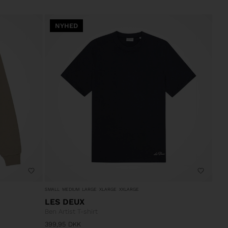
NYHED
SMALL
MEDIUM
LARGE
XLARGE
XXLARGE
LES DEUX
Ben Artist T-shirt
399,95
DKK