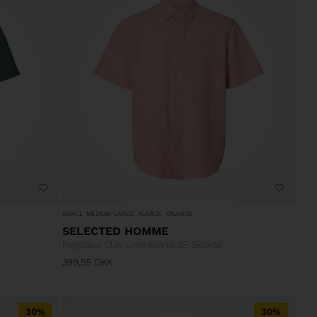
SMALL
MEDIUM
LARGE
XLARGE
XXLARGE
SELECTED HOMME
Regclaus Clay Linenblend SS Skjorte
399,95
DKK
30%
30%