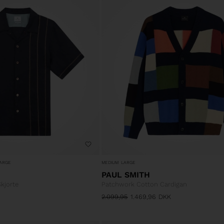
ARGE
MEDIUM
LARGE
PAUL SMITH
kjorte
Patchwork Cotton Cardigan
2.099,95
1.469,96
DKK