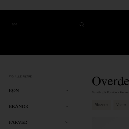
Overde
RYD ALLE FILTRE
KØN
Du står på:
Forside
-
Herrer
BRANDS
Blazere
Veste
FARVER