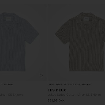
RGE
XXLARGE
LARGE
SMALL
MEDIUM
XLARGE
XXLARGE
LES DEUX
Linen SS Skjorte
Lukas Stripe Cotton Linen SS Skjorte
699,95
DKK