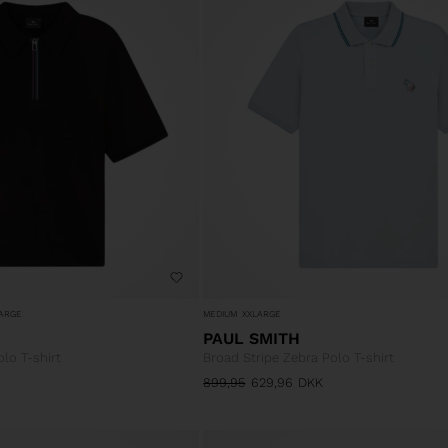
ARGE
MEDIUM
XXLARGE
PAUL SMITH
lo T-shirt
Broad Stripe Zebra Polo T-shirt
899,95
629,96
DKK