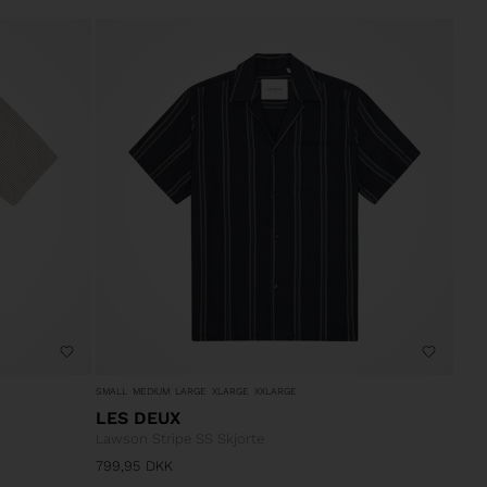
SMALL
MEDIUM
LARGE
XLARGE
XXLARGE
LES DEUX
Lawson Stripe SS Skjorte
799,95
DKK