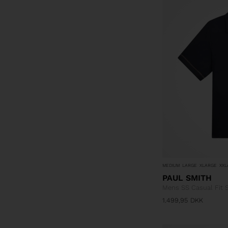
MEDIUM
LARGE
XLARGE
XXL
PAUL SMITH
Mens SS Casual Fit S
1.499,95
DKK