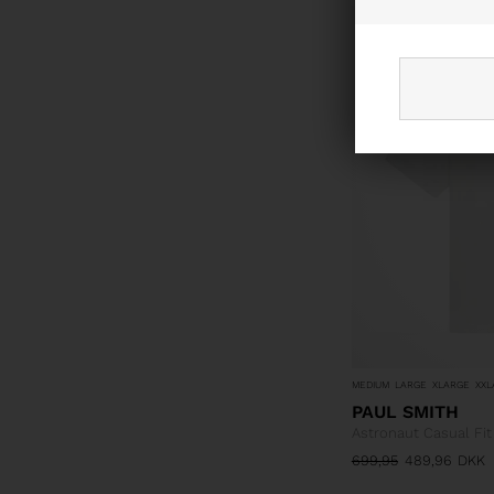
MEDIUM
LARGE
XLARGE
XXL
PAUL SMITH
Astronaut Casual Fit 
699,95
489,96
DKK