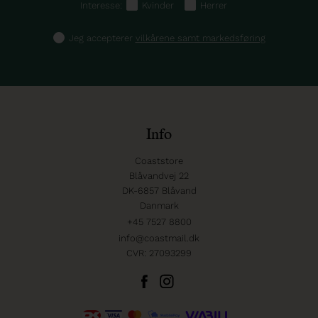
Interesse:
Kvinder
Herrer
Jeg accepterer
vilkårene samt markedsføring
Info
Coaststore
Blåvandvej 22
DK-6857 Blåvand
Danmark
+45 7527 8800
info@coastmail.dk
CVR: 27093299