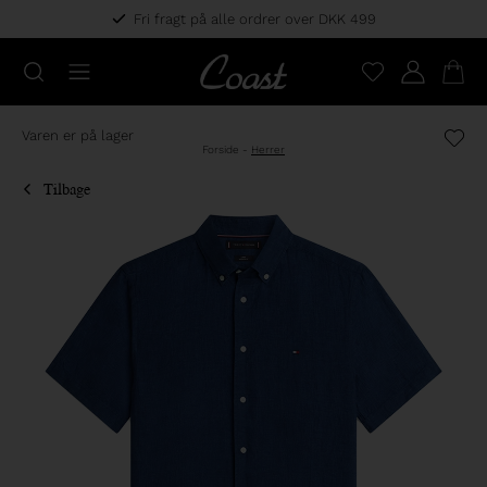
Fri fragt på alle ordrer over DKK 499
Varen er på lager
Forside
-
Herrer
Tilbage