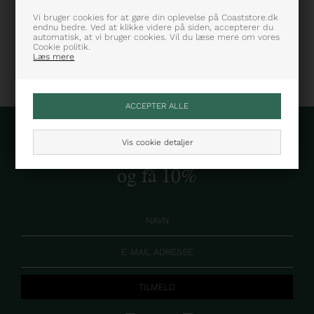
Varenummer: MW0MW41531DCC
Vi bruger cookies for at gøre din oplevelse på Coaststore.dk
endnu bedre. Ved at klikke videre på siden, accepterer du
automatisk, at vi bruger cookies. Vil du læse mere om vores
Cookie politik.
Læs mere
Vis cookie detaljer
Skriv dig op til vores nyhedsbrev
og få 10%