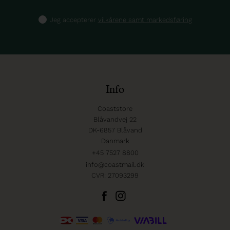
Jeg accepterer
vilkårene samt markedsføring
Info
Coaststore
Blåvandvej 22
DK-6857 Blåvand
Danmark
+45 7527 8800
info@coastmail.dk
CVR: 27093299