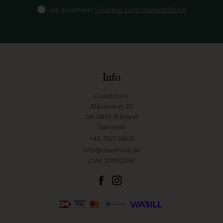
Jeg accepterer
vilkårene samt markedsføring
Info
Coaststore
Blåvandvej 22
DK-6857 Blåvand
Danmark
+45 7527 8800
info@coastmail.dk
CVR: 27093299