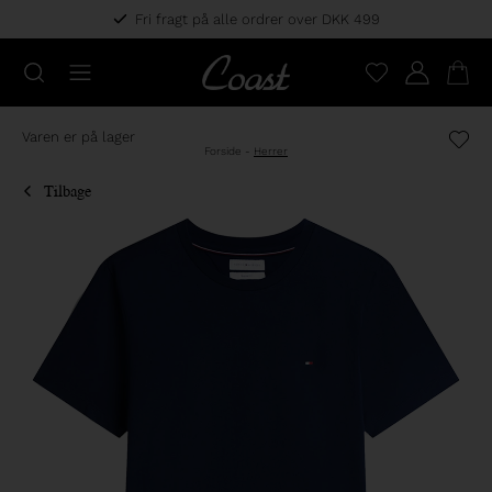
Fri fragt på alle ordrer over DKK 499
Varen er på lager
Forside
-
Herrer
Tilbage