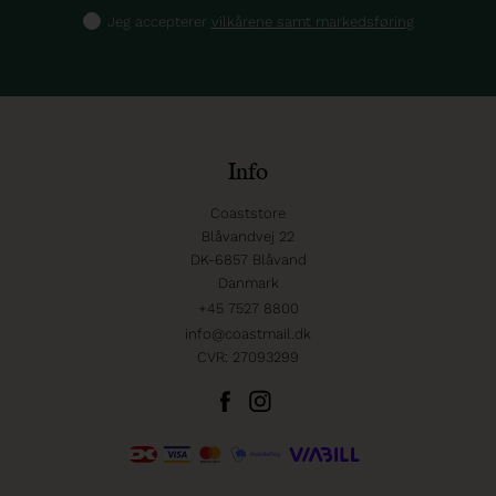
Jeg accepterer
vilkårene samt markedsføring
Info
Coaststore
Blåvandvej 22
DK-6857 Blåvand
Danmark
+45 7527 8800
info@coastmail.dk
CVR: 27093299