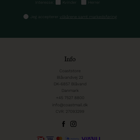
Interesse:
Kvinder
Herrer
Jeg accepterer
vilkårene samt markedsføring
Info
Coaststore
Blåvandvej 22
DK-6857 Blåvand
Danmark
+45 7527 8800
info@coastmail.dk
CVR: 27093299