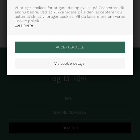
Varenummer: MW0MW362380G0
Vi bruger cookies for at gøre din oplevelse på Coaststore.dk
endnu bedre. Ved at klikke videre på siden, accepterer du
automatisk, at vi bruger cookies. Vil du læse mere om vores
Cookie politik.
Læs mere
Vis cookie detaljer
Skriv dig op til vores nyhedsbrev
og få 10%