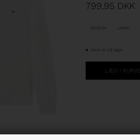
799,95
DKK
MEDIUM
LARGE
Varen er på lager