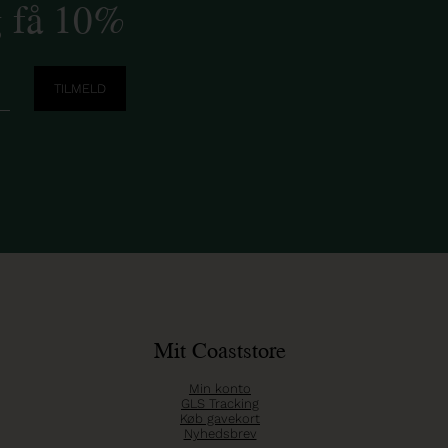
g få 10%
Mit Coaststore
Min konto
GLS Tracking
Køb gavekort
Nyhedsbrev