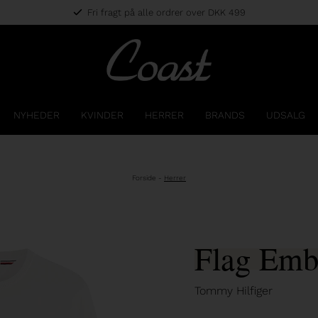
Fri fragt på alle ordrer over DKK 499
NYHEDER
KVINDER
HERRER
BRANDS
UDSALG
Forside
-
Herrer
Flag Embr
Tommy Hilfiger