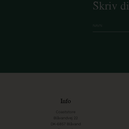
Skriv d
Info
Coaststore
Blåvandvej 22
DK-6857 Blåvand