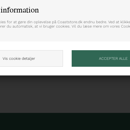
information
med signatur logoflag på brystet
kies for at gøre din oplevelse på Coaststore.dk endnu bedre. Ved at klikk
erer du automatisk, at vi bruger cookies. Vil du læse mere om vores Cooki
Vis cookie detaljer