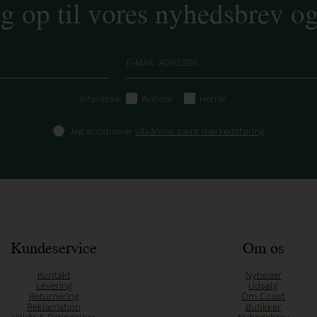
ig op til vores nyhedsbrev o
Interesse:
Kvinder
Herrer
Jeg accepterer
vilkårene samt markedsføring
Kundeservice
Om os
Kontakt
Nyheder
Levering
Udsalg
Returnering
Om Coast
Reklamation
Butikker