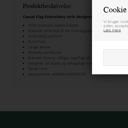
Produktbeskrivelse
Cookie 
Casual Flag Embroidery strik designet i en blød kvalitet 
Vi bruger coo
100% bomuld i bedre initiativ
siden, accept
Læs mere
Klassisk striktrøje til din hverdagsgarderobe
Almindelig pasform
Rund hals
Lange ærmer
Ribbede sømkanter
Brandet Tommy Hilfiger logoflag på brystet
Designet i et blødt og behageligt materiale
Farve: Hvid
Varenummer: MW0MW39999Z00