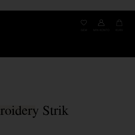
GEM
MIN KONTO
KURV
oidery Strik