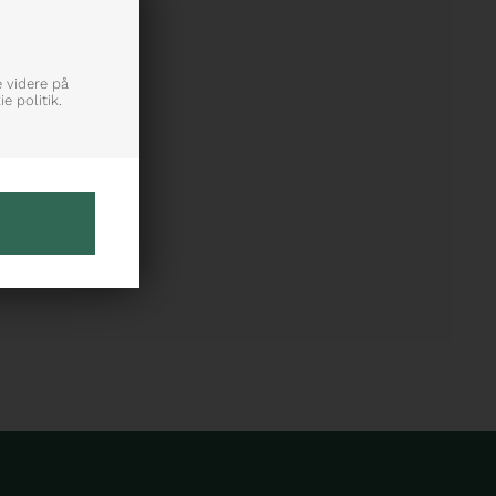
e videre på
e politik.