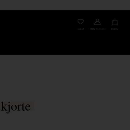
GEM
MIN KONTO
KURV
kjorte