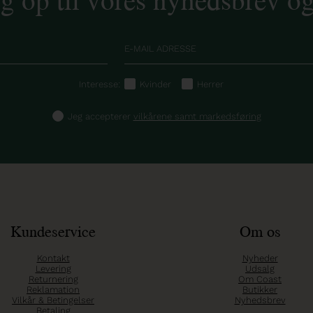
Interesse:
Kvinder
Herrer
Jeg accepterer
vilkårene samt markedsføring
Kundeservice
Om os
Kontakt
Nyheder
Levering
Udsalg
Returnering
Om Coast
Reklamation
Butikker
Vilkår & Betingelser
Nyhedsbrev
Betaling