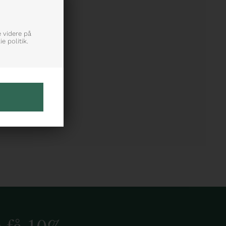
e videre på
e politik.
g få 10%