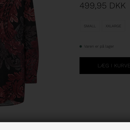
499,95
DKK
SMALL
XXLARGE
Varen er på lager