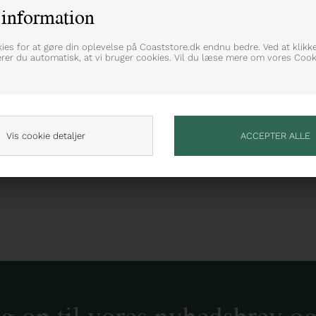
information
erprint i fine efterårsfarver
kies for at gøre din oplevelse på Coaststore.dk endnu bedre. Ved at klikk
erer du automatisk, at vi bruger cookies. Vil du læse mere om vores Cooki
Vis cookie detaljer
ig op til vores nyhedsbrev o