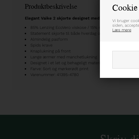
Cookie 
Produktbeskrivelse
Elegant Vaike 2 skjorte designet med et overdådigt blomst
Vi bruger coo
siden, accept
85% Lenzing EcoVero viskose / 15% nylon
Læs mere
Statement skjorte til både hverdag og pæne anledninger
Almindelig pasform
Spids krave
Knaplukning på front
Lange ærmer med manchetlukning
Designet i et let og behageligt materiale
Farve: Sort og mørkerødt print
Varenummer: 41395-4780
Skriv d