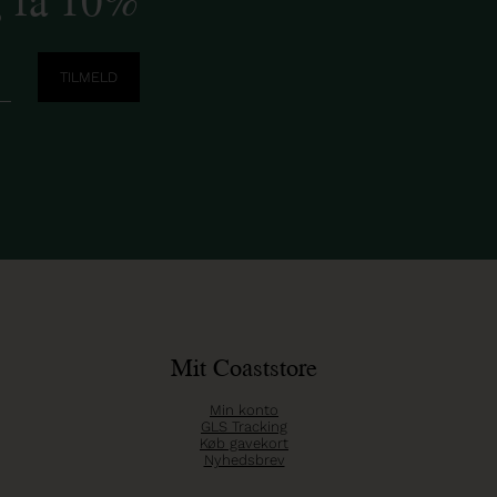
Mit Coaststore
Min konto
GLS Tracking
Køb gavekort
Nyhedsbrev