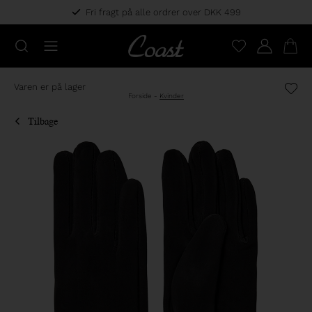
Fri fragt på alle ordrer over DKK 499
Varen er på lager
Forside
-
Kvinder
Tilbage