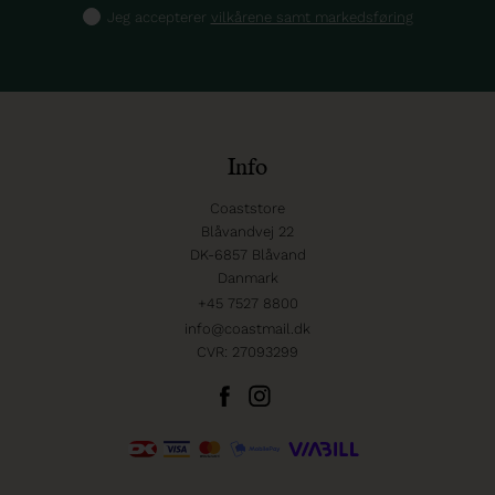
Jeg accepterer
vilkårene samt markedsføring
Info
Coaststore
Blåvandvej 22
DK-6857 Blåvand
Danmark
+45 7527 8800
info@coastmail.dk
CVR: 27093299