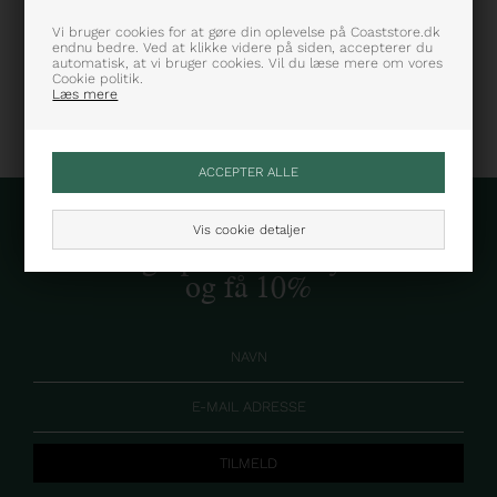
Varenummer: SR320-307-1-002
Vi bruger cookies for at gøre din oplevelse på Coaststore.dk
endnu bedre. Ved at klikke videre på siden, accepterer du
automatisk, at vi bruger cookies. Vil du læse mere om vores
Cookie politik.
Læs mere
Vis cookie detaljer
Skriv dig op til vores nyhedsbrev
og få 10%