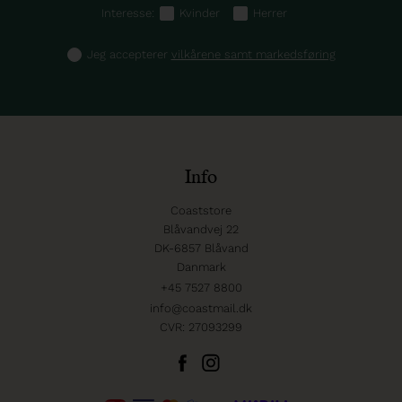
Interesse:
Kvinder
Herrer
Jeg accepterer
vilkårene samt markedsføring
Info
Coaststore
Blåvandvej 22
DK-6857 Blåvand
Danmark
+45 7527 8800
info@coastmail.dk
CVR: 27093299