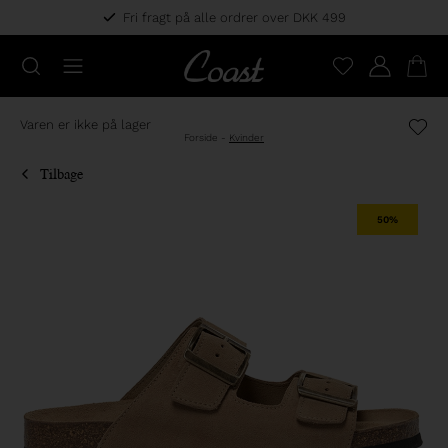
Fri fragt på alle ordrer over DKK 499
Varen er ikke på lager
Forside
-
Kvinder
Tilbage
50%