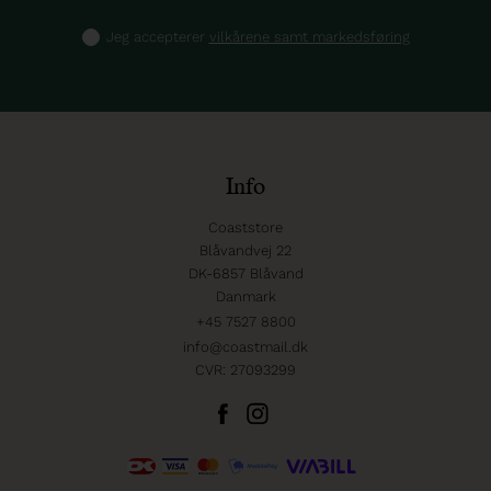
Jeg accepterer
vilkårene samt markedsføring
Info
Coaststore
Blåvandvej 22
DK-6857 Blåvand
Danmark
+45 7527 8800
info@coastmail.dk
CVR: 27093299