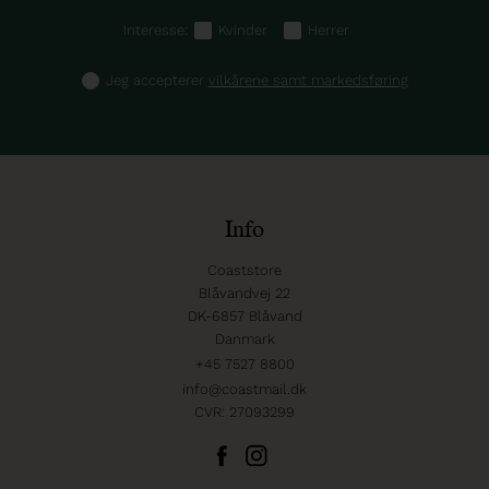
Interesse:
Kvinder
Herrer
Jeg accepterer
vilkårene samt markedsføring
Info
Coaststore
Blåvandvej 22
DK-6857 Blåvand
Danmark
+45 7527 8800
info@coastmail.dk
CVR: 27093299