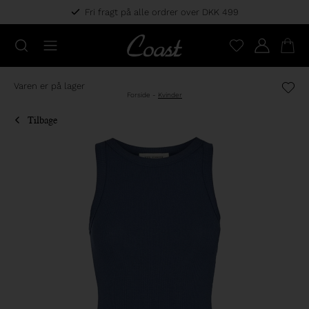
Fri fragt på alle ordrer over DKK 499
Varen er på lager
Forside
-
Kvinder
Tilbage