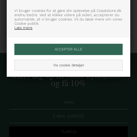
Farve: Navy
Varenummer: SNOS215-5085
Vi bruger cookies for at gøre din oplevelse på Coaststore.dk
endnu bedre. Ved at klikke videre på siden, accepterer du
automatisk, at vi bruger cookies. Vil du læse mere om vores
Cookie politik.
Læs mere
Vis cookie detaljer
Skriv dig op til vores nyhedsbrev
og få 10%