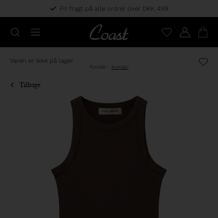
Fri fragt på alle ordrer over DKK 499
Varen er ikke på lager
Forside
-
Kvinder
Tilbage