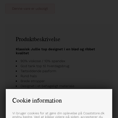
Denne vare er udsolgt
Produktbeskrivelse
Klassisk Jullie top designet i en blød og ribbet
kvalitet
90% viskose / 10% spandex
God tank top til hverdagsbrug
Tætsiddende pasform
Rund hals
Brede stropper
Designet i et behageligt materiale
Farve: Mørkebrun
Varenummer: SNOS215-7129
Cookie information
Vi bruger cookies for at gøre din oplevelse på Coaststore.dk
endnu bedre. Ved at klikke videre på siden, accepterer du