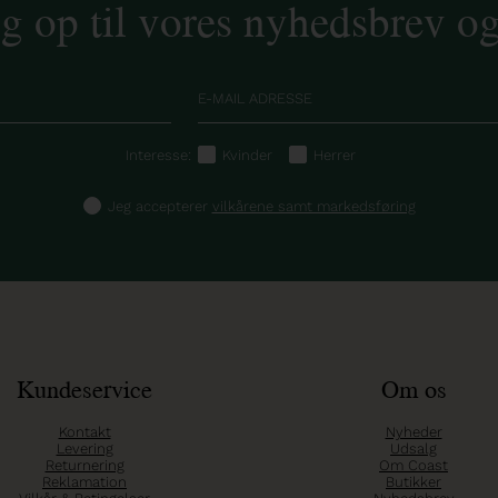
ig op til vores nyhedsbrev o
Interesse:
Kvinder
Herrer
Jeg accepterer
vilkårene samt markedsføring
Kundeservice
Om os
Kontakt
Nyheder
Levering
Udsalg
Returnering
Om Coast
Reklamation
Butikker