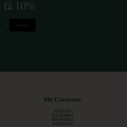
g få 10%
Mit Coaststore
Min konto
GLS Tracking
Køb gavekort
Nyhedsbrev