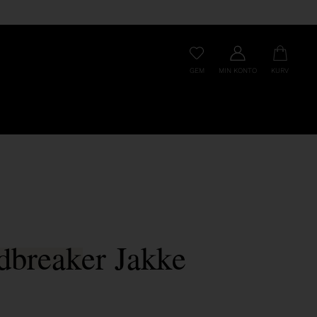
GEM
MIN KONTO
KURV
dbreaker Jakke