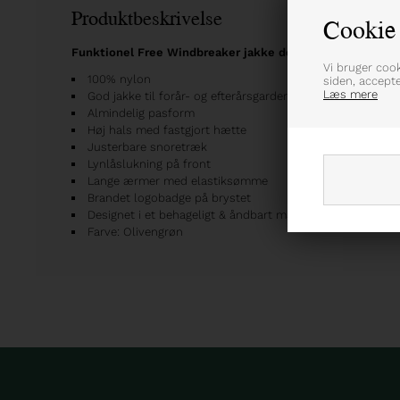
Produktbeskrivelse
Cookie 
Funktionel Free Windbreaker jakke designet i letvægtskv
Vi bruger coo
100% nylon
siden, accept
Læs mere
God jakke til forår- og efterårsgarderoben
Almindelig pasform
Høj hals med fastgjort hætte
Justerbare snoretræk
Lynlåslukning på front
Lange ærmer med elastiksømme
Brandet logobadge på brystet
Designet i et behageligt & åndbart materiale
Farve: Olivengrøn