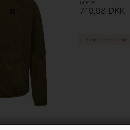
1.499,95
749,98
DKK
Denne vare er udsolgt