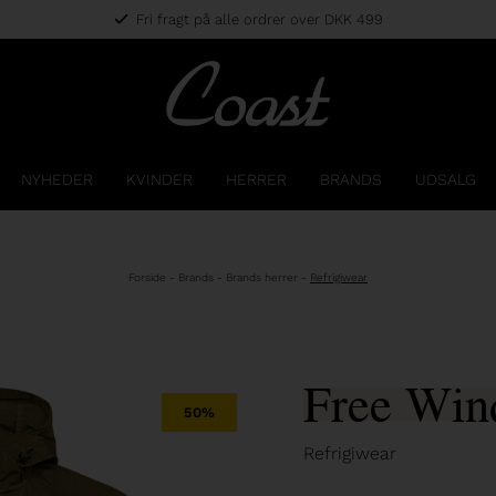
Fri fragt på alle ordrer over DKK 499
NYHEDER
KVINDER
HERRER
BRANDS
UDSALG
Forside
-
Brands
-
Brands herrer
-
Refrigiwear
Free Win
50%
Refrigiwear