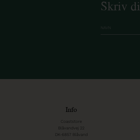
Skriv d
Info
Coaststore
Blåvandvej 22
DK-6857 Blåvand