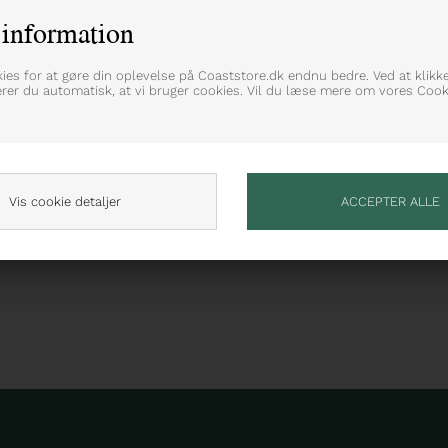
information
alitet
kies for at gøre din oplevelse på Coaststore.dk endnu bedre. Ved at klikk
erer du automatisk, at vi bruger cookies. Vil du læse mere om vores Cooki
Vis cookie detaljer