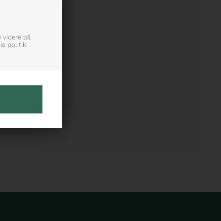
e videre på
e politik.