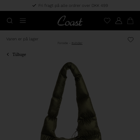
Fri fragt på alle ordrer over DKK 499
Varen er på lager
Forside
-
Kvinder
Tilbage