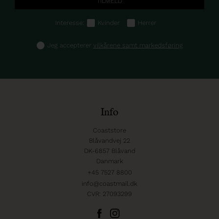
Interesse:
Kvinder
Herrer
Jeg accepterer
vilkårene samt markedsføring
Info
Coaststore
Blåvandvej 22
DK-6857 Blåvand
Danmark
+45 7527 8800
info@coastmail.dk
CVR: 27093299