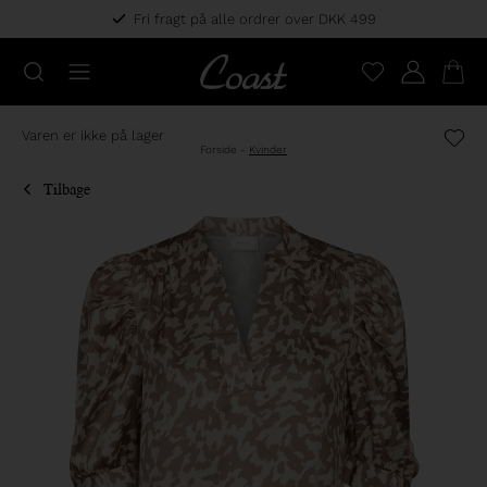
Fri fragt på alle ordrer over DKK 499
Varen er ikke på lager
Forside
-
Kvinder
Tilbage