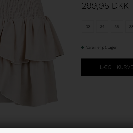
299,95
DKK
32
34
36
3
Varen er på lager