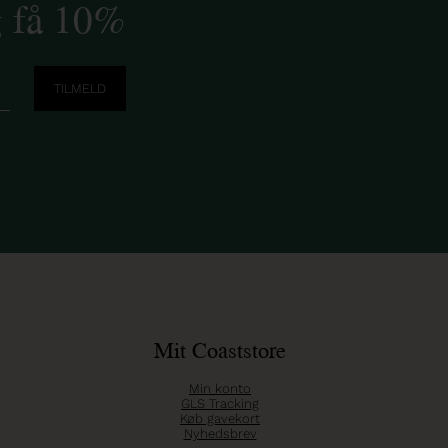
g få 10%
Mit Coaststore
Min konto
GLS Tracking
Køb gavekort
Nyhedsbrev