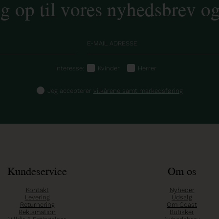
ig op til vores nyhedsbrev o
Interesse:
Kvinder
Herrer
Jeg accepterer
vilkårene samt markedsføring
Kundeservice
Om os
Kontakt
Nyheder
Levering
Udsalg
Returnering
Om Coast
Reklamation
Butikker