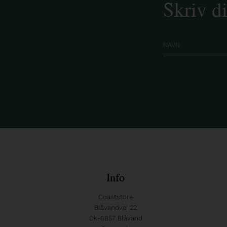
Skriv d
Info
Coaststore
Blåvandvej 22
DK-6857 Blåvand