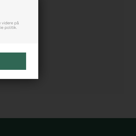
e videre på
e politik.