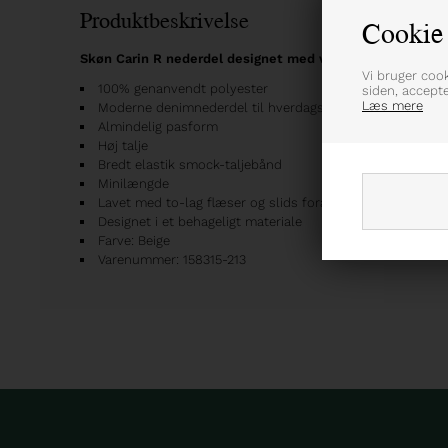
Produktbeskrivelse
Cookie 
Skøn Carin R nederdel designet med voluminøse flæser
Vi bruger coo
100% genanvendt polyester
siden, accept
Læs mere
Moderne denimnederdel til hverdagsbrug
Almindelig pasform
Høj talje
Bredt elastik smock-taljebånd
Minilængde
Lavet med to-lag flæser og slids foran
Designet i et behageligt materiale
Farve: Beige
Varenummer: 158315-213