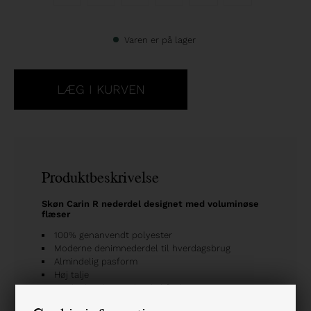
Varen er på lager
Produktbeskrivelse
Skøn Carin R nederdel designet med voluminøse
flæser
100% genanvendt polyester
Moderne denimnederdel til hverdagsbrug
Almindelig pasform
Høj talje
Bredt elastik smock-taljebånd
Minilængde