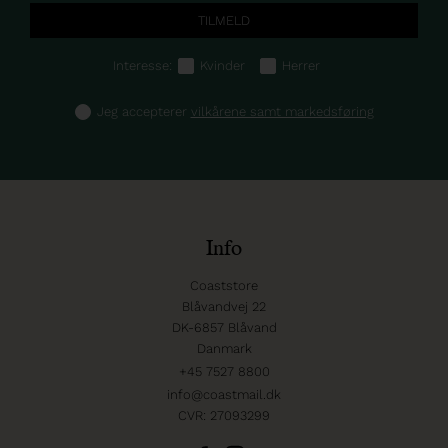
Interesse:
Kvinder
Herrer
Jeg accepterer
vilkårene samt markedsføring
Info
Coaststore
Blåvandvej 22
DK-6857 Blåvand
Danmark
+45 7527 8800
info@coastmail.dk
CVR: 27093299