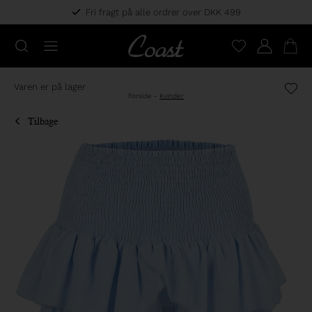
Fri fragt på alle ordrer over DKK 499
Varen er på lager
Forside
-
Kvinder
Tilbage