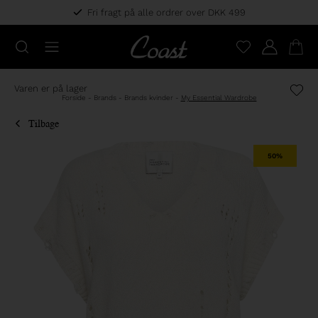
Fri fragt på alle ordrer over DKK 499
Varen er på lager
Forside
-
Brands
-
Brands kvinder
-
My Essential Wardrobe
Tilbage
50%