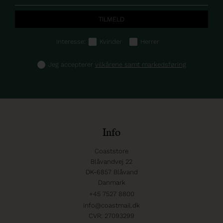
Interesse:
Kvinder
Herrer
Jeg accepterer
vilkårene samt markedsføring
Info
Coaststore
Blåvandvej 22
DK-6857 Blåvand
Danmark
+45 7527 8800
info@coastmail.dk
CVR: 27093299