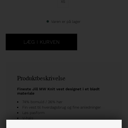
XS
Varen er på lager
Produktbeskrivelse
Fineste Jill MW Knit vest designet i et blødt
materiale
74% bomuld / 26% hør
Fin vest til hverdagsbrug og fine anledninger
Løs pasform
V-hals
Afkortet ærmer