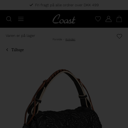
Fri fragt på alle ordrer over DKK 499
Varen er på lager
Forside
-
Kvinder
Tilbage