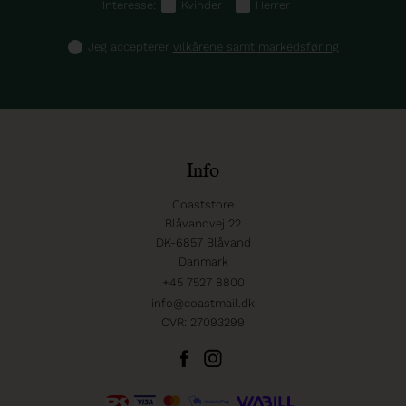
Interesse:
Kvinder
Herrer
Jeg accepterer
vilkårene samt markedsføring
Info
Coaststore
Blåvandvej 22
DK-6857 Blåvand
Danmark
+45 7527 8800
info@coastmail.dk
CVR: 27093299