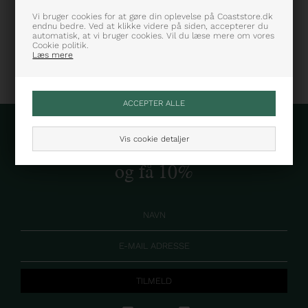
Varenummer: 261-1920-26150-2
Vi bruger cookies for at gøre din oplevelse på Coaststore.dk
endnu bedre. Ved at klikke videre på siden, accepterer du
automatisk, at vi bruger cookies. Vil du læse mere om vores
Cookie politik.
Læs mere
Vis cookie detaljer
Skriv dig op til vores nyhedsbrev
og få 10%