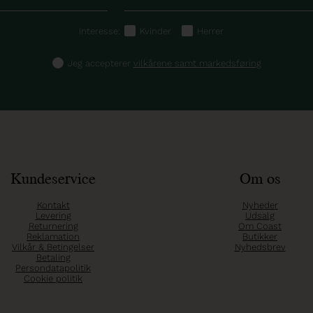
Interesse:
Kvinder
Herrer
Jeg accepterer
vilkårene samt markedsføring
Kundeservice
Om os
Kontakt
Nyheder
Levering
Udsalg
Returnering
Om Coast
Reklamation
Butikker
Vilkår & Betingelser
Nyhedsbrev
Betaling
Persondatapolitik
Cookie politik