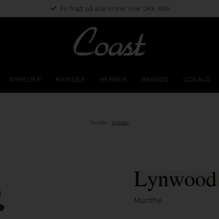
Fri fragt på alle ordrer over DKK 499
NYHEDER
KVINDER
HERRER
BRANDS
UDSALG
Forside
-
Kvinder
Lynwood 
Munthe