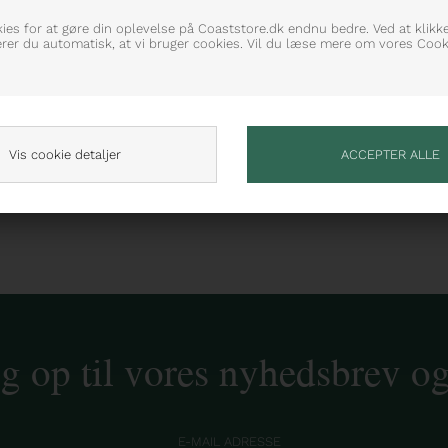
kies for at gøre din oplevelse på Coaststore.dk endnu bedre. Ved at klikk
erer du automatisk, at vi bruger cookies. Vil du læse mere om vores Cooki
Vis cookie detaljer
ig op til vores nyhedsbrev o