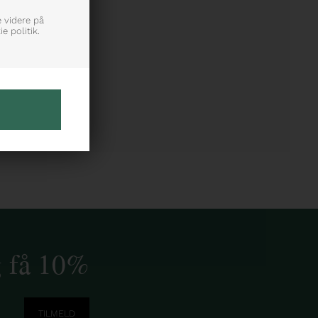
e videre på
e politik.
g få 10%