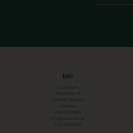
Info
Coaststore
Blåvandvej 22
DK-6857 Blåvand
Danmark
+45 7527 8800
info@coastmail.dk
CVR: 27093299