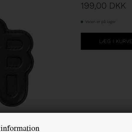
199,00
DKK
Varen er på lager
information