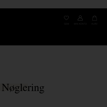
GEM
MIN KONTO
KURV
Nøglering