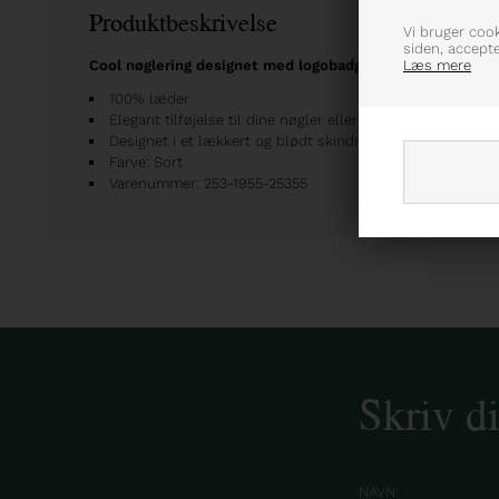
Produktbeskrivelse
Vi bruger coo
siden, accept
Læs mere
Cool nøglering designet med logobadge
100% læder
Elegant tilføjelse til dine nøgler eller taske
Designet i et lækkert og blødt skindmateriale
Farve: Sort
Varenummer: 253-1955-25355
Skriv d