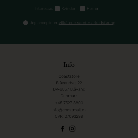
Interesse:
Kvinder
Herrer
Jeg accepterer
vilkårene samt markedsføring
Info
Coaststore
Blåvandvej 22
DK-6857 Blåvand
Danmark
+45 7527 8800
info@coastmail.dk
CVR: 27093299