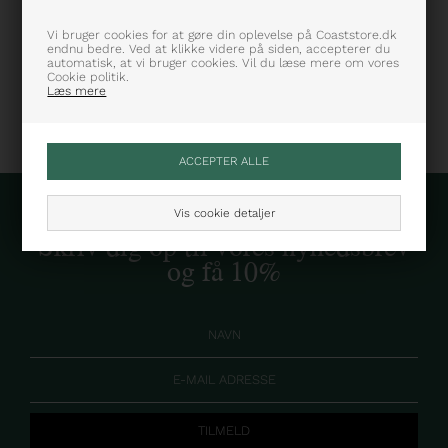
Farve: Grå
Varenummer: 253-1930-25359-1
Vi bruger cookies for at gøre din oplevelse på Coaststore.dk
endnu bedre. Ved at klikke videre på siden, accepterer du
automatisk, at vi bruger cookies. Vil du læse mere om vores
Cookie politik.
Læs mere
Vis cookie detaljer
Skriv dig op til vores nyhedsbrev
og få 10%