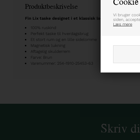
Cookie 
Produktbeskrivelse
Vi bruger coo
Fin Lix taske designet i et klassisk look
siden, accept
Læs mere
100% ruskind
Perfekt taske til hverdagsbrug
Et stort rum og en lille sidelomme
Magnetisk lukning
Aftagelig skulderrem
Farve: Brun
Varenummer: 254-1910-25453-63
Skriv d