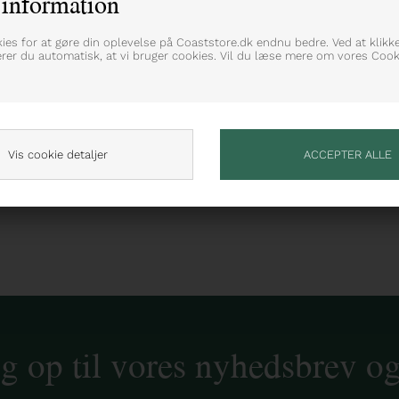
information
kies for at gøre din oplevelse på Coaststore.dk endnu bedre. Ved at klikk
erer du automatisk, at vi bruger cookies. Vil du læse mere om vores Cooki
Vis cookie detaljer
ig op til vores nyhedsbrev o