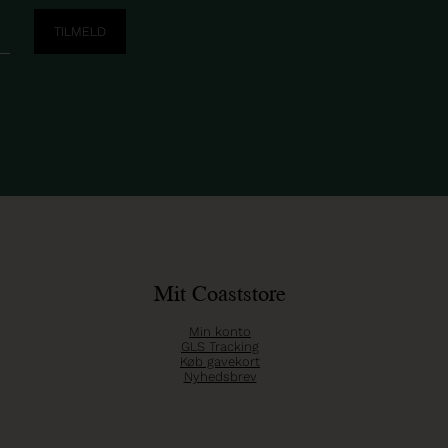
Mit Coaststore
Min konto
GLS Tracking
Køb gavekort
Nyhedsbrev