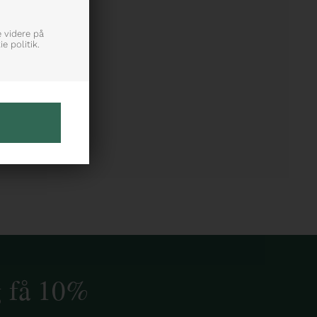
e videre på
e politik.
g få 10%