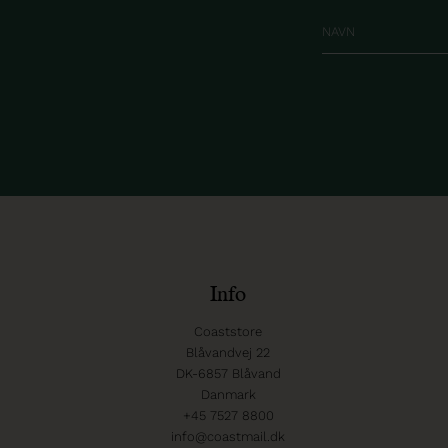
Info
Coaststore
Blåvandvej 22
DK-6857 Blåvand
Danmark
+45 7527 8800
info@coastmail.dk