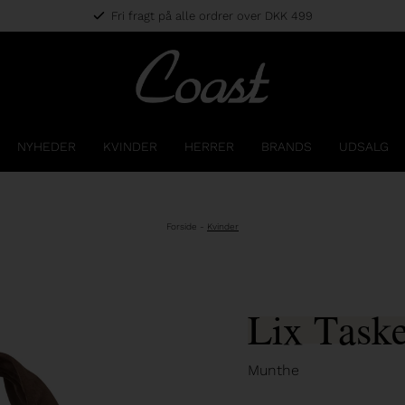
Fri fragt på alle ordrer over DKK 499
NYHEDER
KVINDER
HERRER
BRANDS
UDSALG
Forside
-
Kvinder
Lix Task
Munthe