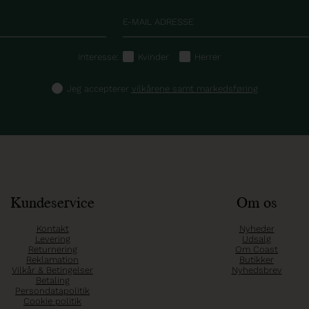
Interesse:
Kvinder
Herrer
Jeg accepterer
vilkårene samt markedsføring
Kundeservice
Om os
Kontakt
Nyheder
Levering
Udsalg
Returnering
Om Coast
Reklamation
Butikker
Vilkår & Betingelser
Nyhedsbrev
Betaling
Persondatapolitik
Cookie politik