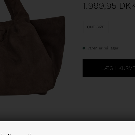
1.999,95
DK
ONE SIZE
Varen er på lager