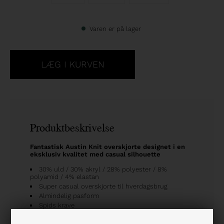
Varen er på lager
Produktbeskrivelse
Fantastisk Austin Knit overskjorte designet i en
eksklusiv kvalitet med casual silhouette
30% uld / 30% akryl / 28% polyester / 8%
polyamid / 4% elastan
Super casual overskjorte til hverdagsbrug
Almindelig pasform
Spids krave
Lange ærmer med manchetlukning