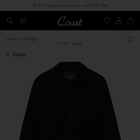
Fri fragt på alle ordrer over DKK 499
Varen er på lager
Forside
-
Herrer
Tilbage