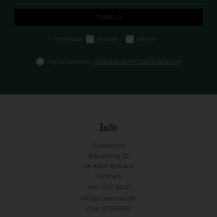
Interesse:
Kvinder
Herrer
Jeg accepterer
vilkårene samt markedsføring
Info
Coaststore
Blåvandvej 22
DK-6857 Blåvand
Danmark
+45 7527 8800
info@coastmail.dk
CVR: 27093299