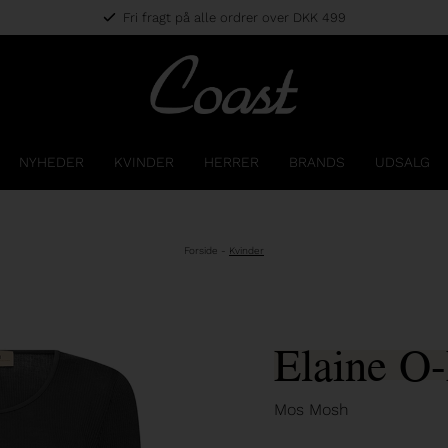
Fri fragt på alle ordrer over DKK 499
NYHEDER
KVINDER
HERRER
BRANDS
UDSALG
Forside
-
Kvinder
Elaine O-
Mos Mosh