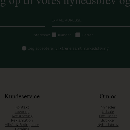
Interesse:
Kvinder
Herrer
Jeg accepterer
vilkårene samt markedsføring
Kundeservice
Om os
Kontakt
Nyheder
Levering
Udsalg
Returnering
Om Coast
Reklamation
Butikker
Vilkår & Betingelser
Nyhedsbrev
Betaling