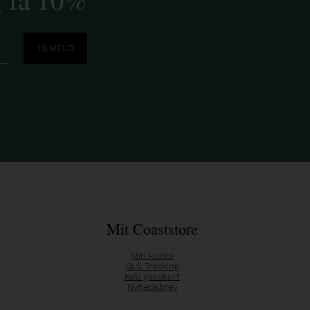
Mit Coaststore
Min konto
GLS Tracking
Køb gavekort
Nyhedsbrev