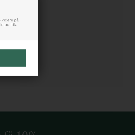
e videre på
e politik.
g få 10%