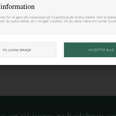
information
ske bølgede sømkanter
kies for at gøre din oplevelse på Coaststore.dk endnu bedre. Ved at klikk
erer du automatisk, at vi bruger cookies. Vil du læse mere om vores Cooki
Vis cookie detaljer
ig op til vores nyhedsbrev o