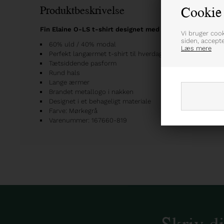
Cookie 
Produktbeskrivelse
Fin Elaine O-LS t-shirt designet med yndige og romanti
Vi bruger coo
siden, accept
60% uld / 40% modal
Læs mere
Perfekt langærmet t-shirt til hverdagsbrug
Tætsiddende pasform
Rund hals
Lange ærmer
Brandet metallogo i nakken
Designet i et behageligt materiale
Farve: Mørkegrå
Varenummer: 167660-819
Skriv d