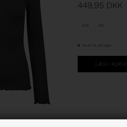
449,95
DKK
S/M
M/L
Varen er på lager