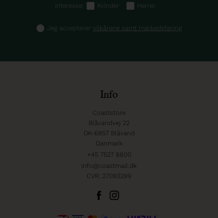
Interesse:
Kvinder
Herrer
Jeg accepterer
vilkårene samt markedsføring
Info
Coaststore
Blåvandvej 22
DK-6857 Blåvand
Danmark
+45 7527 8800
info@coastmail.dk
CVR: 27093299