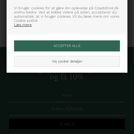
Varenummer: 112579-824
Vi bruger cookies for at gøre din oplevelse på Coaststore.dk
endnu bedre. Ved at klikke videre på siden, accepterer du
automatisk, at vi bruger cookies. Vil du læse mere om vores
Cookie politik.
Læs mere
Vis cookie detaljer
Skriv dig op til vores nyhedsbrev
og få 10%