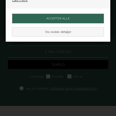
Læs mere
Skriv dig op til vores nyhedsbrev
og få 10%
Vis cookie detaljer
Interesse:
Kvinder
Herrer
Jeg accepterer
vilkårene samt markedsføring