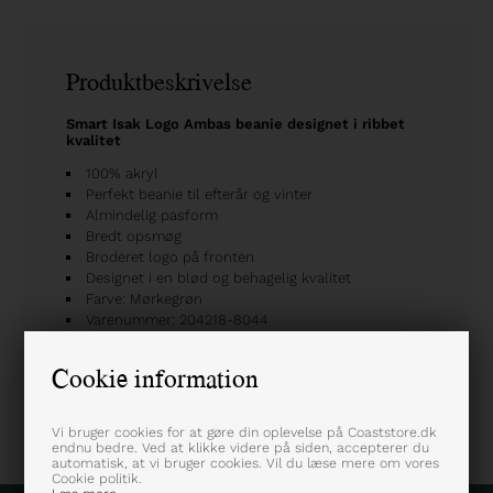
Produktbeskrivelse
Smart Isak Logo Ambas beanie designet i ribbet
kvalitet
100% akryl
Perfekt beanie til efterår og vinter
Almindelig pasform
Bredt opsmøg
Broderet logo på fronten
Designet i en blød og behagelig kvalitet
Farve: Mørkegrøn
Varenummer: 204218-8044
Cookie information
Vi bruger cookies for at gøre din oplevelse på Coaststore.dk
endnu bedre. Ved at klikke videre på siden, accepterer du
automatisk, at vi bruger cookies. Vil du læse mere om vores
Cookie politik.