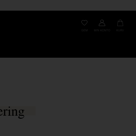
GEM
MIN KONTO
KURV
ering