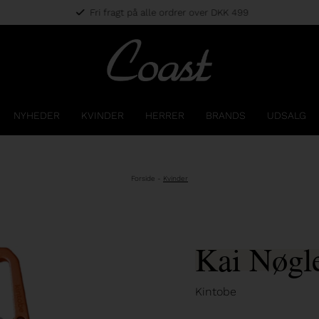
Fri fragt på alle ordrer over DKK 499
NYHEDER
KVINDER
HERRER
BRANDS
UDSALG
Forside
-
Kvinder
Kai Nøgl
Kintobe