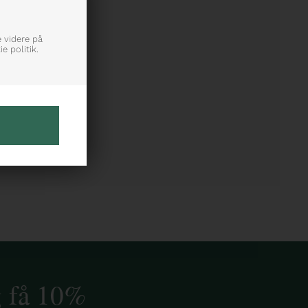
e videre på
e politik.
g få 10%