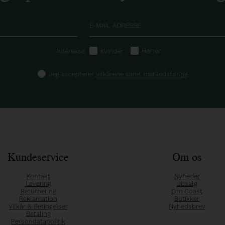
Interesse:
Kvinder
Herrer
Jeg accepterer
vilkårene samt markedsføring
Kundeservice
Om os
Kontakt
Nyheder
Levering
Udsalg
Returnering
Om Coast
Reklamation
Butikker
Vilkår & Betingelser
Nyhedsbrev
Betaling
Persondatapolitik