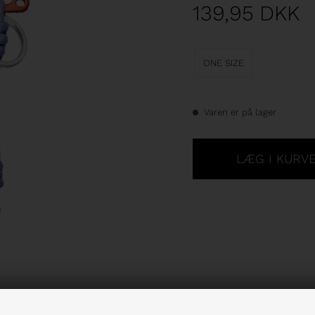
139,95
DKK
ONE SIZE
Varen er på lager