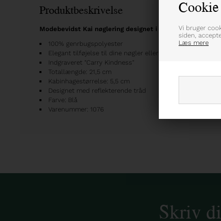
Cookie 
Produktbeskrivelse
Vi bruger coo
Modebevidst Kai nøglering designet i et funktionel og re
siden, accept
Læs mere
100% genrbugspolyester
Elegant tilføjelse til dine nøgler eller taske
Indgraveret "Carry Kindness"
Totallængde: 21,5 cm
Kabinhagestørrelse: 5,5 cm
Designet med reflekterende tråd
Farve: Blå
Varenummer: 1076
Skriv d