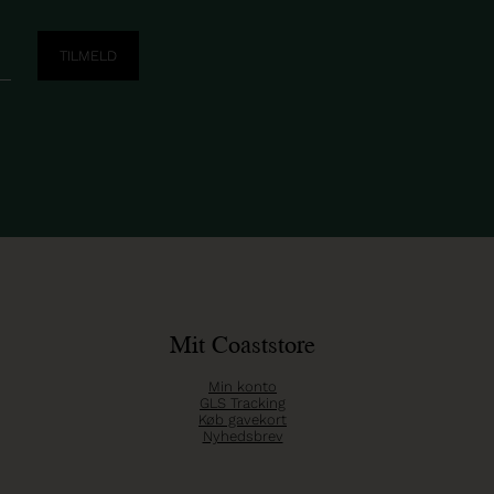
Mit Coaststore
Min konto
GLS Tracking
Køb gavekort
Nyhedsbrev