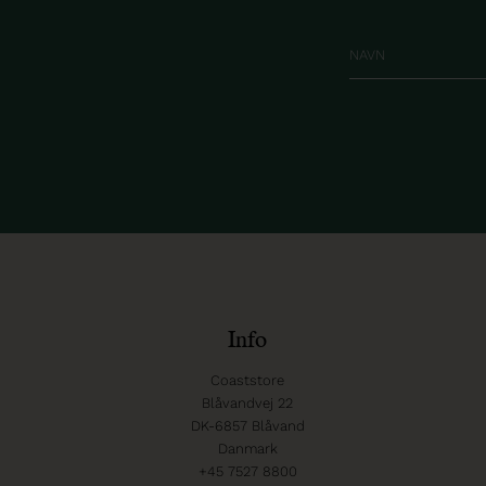
Info
Coaststore
Blåvandvej 22
DK-6857 Blåvand
Danmark
+45 7527 8800