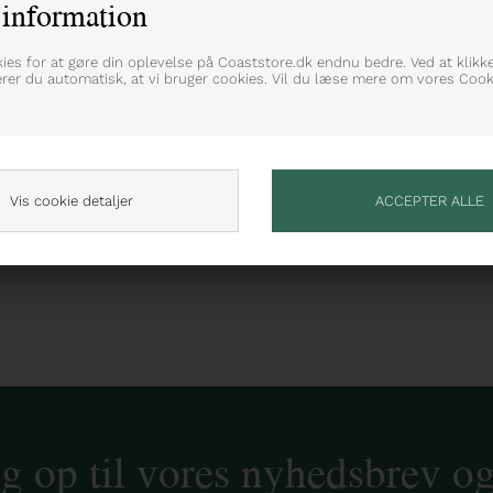
information
kies for at gøre din oplevelse på Coaststore.dk endnu bedre. Ved at klikk
flekterende design
erer du automatisk, at vi bruger cookies. Vil du læse mere om vores Cooki
Vis cookie detaljer
ig op til vores nyhedsbrev o