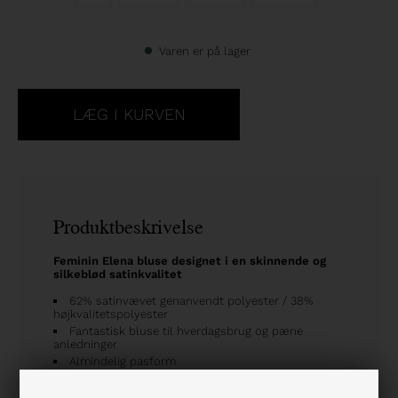
Varen er på lager
Produktbeskrivelse
Feminin Elena bluse designet i en skinnende og
silkeblød satinkvalitet
62% satinvævet genanvendt polyester / 38%
højkvalitetspolyester
Fantastisk bluse til hverdagsbrug og pæne
anledninger
Almindelig pasform
V-hals
Lange ærmer med elastiklukning