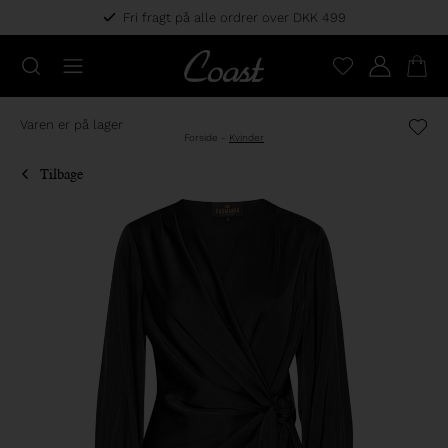
Fri fragt på alle ordrer over DKK 499
Varen er på lager
Forside
-
Kvinder
Tilbage