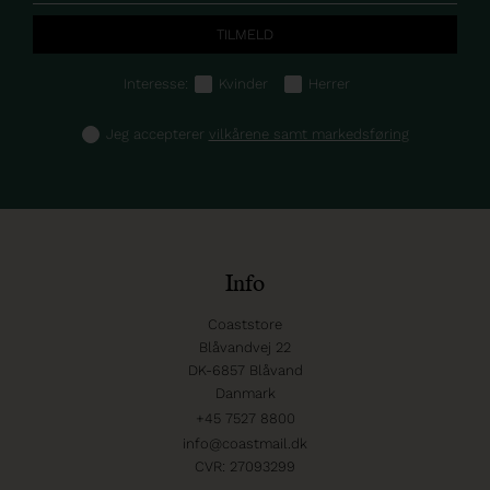
Interesse:
Kvinder
Herrer
Jeg accepterer
vilkårene samt markedsføring
Info
Coaststore
Blåvandvej 22
DK-6857 Blåvand
Danmark
+45 7527 8800
info@coastmail.dk
CVR: 27093299