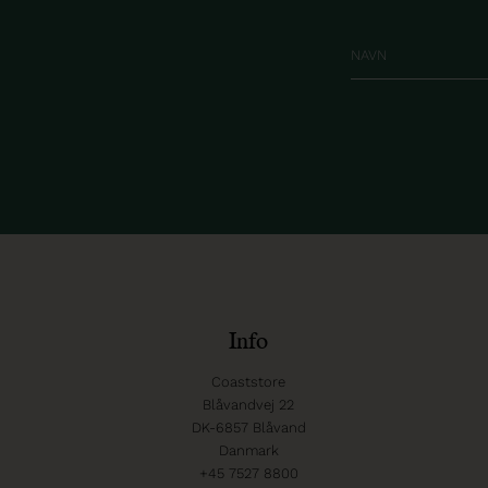
Info
Coaststore
Blåvandvej 22
DK-6857 Blåvand
Danmark
+45 7527 8800