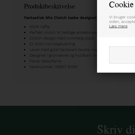
Cookie 
Produktbeskrivelse
Vi bruger coo
Fantastisk Mio Clutch taske designet med rummelig form
siden, accept
Læs mere
100% raffia
Perfekt clutch til festlige anledninger eller hverdagsbrug
Clutch-design med rummelig plads
Et stort rum klaplukning
Lavet med guld hardware Gustav logo på front
Designet i grovvævet og holdbart materiale
Farve: Naturfarve
Varenummer: 53907-91165
Skriv d