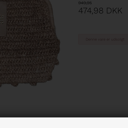
949,95
474,98
DKK
Denne vare er udsolgt