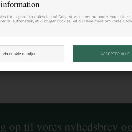
information
kies for at gøre din oplevelse på Coaststore.dk endnu bedre. Ved at klikk
 i en vævet kvalitet
erer du automatisk, at vi bruger cookies. Vil du læse mere om vores Cooki
Vis cookie detaljer
ig op til vores nyhedsbrev o