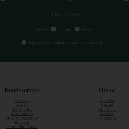
Interesse:
Kvinder
Herrer
Jeg accepterer
vilkårene samt markedsføring
Kundeservice
Om os
Kontakt
Nyheder
Levering
Udsalg
Returnering
Om Coast
Reklamation
Butikker
Vilkår & Betingelser
Nyhedsbrev
Betaling
Persondatapolitik