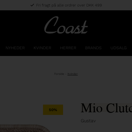
Fri fragt på alle ordrer over DKK 499
NYHEDER
KVINDER
HERRER
BRANDS
UDSALG
Forside
-
Kvinder
Mio Clut
50%
Gustav