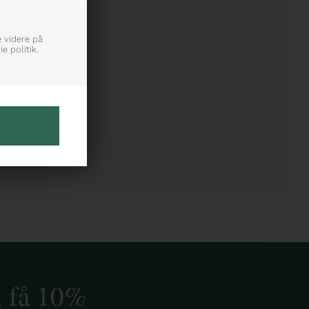
e videre på
e politik.
g få 10%