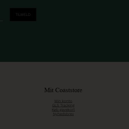
Mit Coaststore
Min konto
GLS Tracking
Køb gavekort
Nyhedsbrev