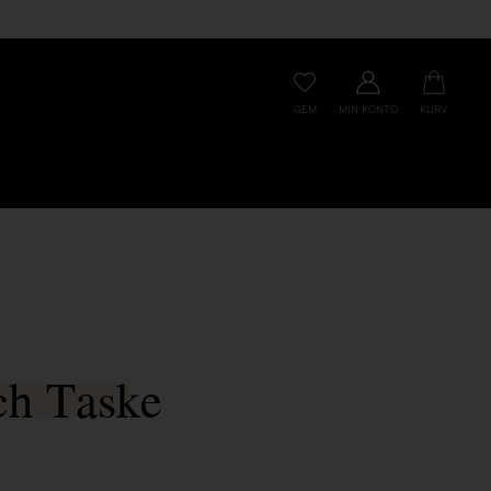
GEM
MIN KONTO
KURV
ch Taske