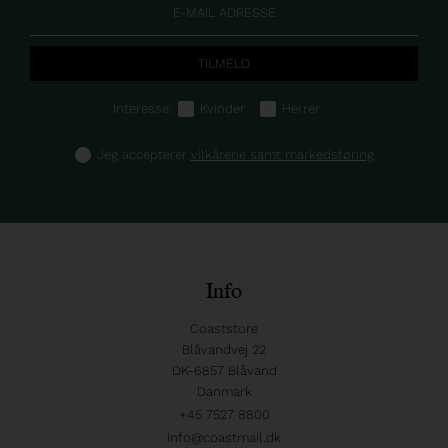
Interesse:
Kvinder
Herrer
Jeg accepterer
vilkårene samt markedsføring
Info
Coaststore
Blåvandvej 22
DK-6857 Blåvand
Danmark
+45 7527 8800
info@coastmail.dk