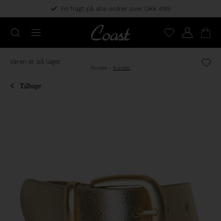
Fri fragt på alle ordrer over DKK 499
Varen er på lager
Forside
-
Kvinder
Tilbage