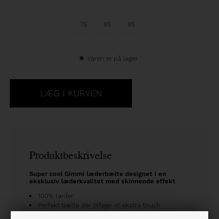
75
85
95
Varen er på lager
Produktbeskrivelse
Super cool Gimmi læderbælte designet i en
eksklusiv læderkvalitet med skinnende effekt
100% læder
Perfekt bælte der tilføjer et ekstra touch
Læderbælte