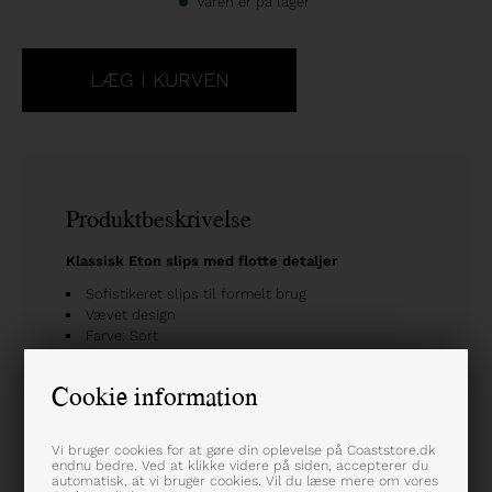
Varen er på lager
Produktbeskrivelse
Klassisk Eton slips med flotte detaljer
Sofistikeret slips til formelt brug
Vævet design
Farve: Sort
Varenummer: A000 27097
Cookie information
Vi bruger cookies for at gøre din oplevelse på Coaststore.dk
endnu bedre. Ved at klikke videre på siden, accepterer du
automatisk, at vi bruger cookies. Vil du læse mere om vores