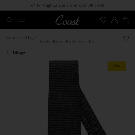
Fri fragt på alle ordrer over DKK 499
Varen er på lager
Forside
-
Brands
-
Brands herrer
-
Eton
Tilbage
30%