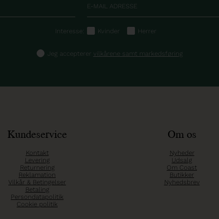
Interesse:
Kvinder
Herrer
Jeg accepterer
vilkårene samt markedsføring
Kundeservice
Om os
Kontakt
Nyheder
Levering
Udsalg
Returnering
Om Coast
Reklamation
Butikker
Vilkår & Betingelser
Nyhedsbrev
Betaling
Persondatapolitik
Cookie politik