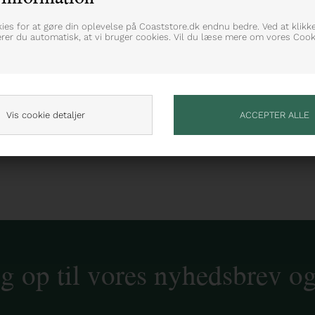
kies for at gøre din oplevelse på Coaststore.dk endnu bedre. Ved at klikk
erer du automatisk, at vi bruger cookies. Vil du læse mere om vores Cooki
Vis cookie detaljer
ig op til vores nyhedsbrev o