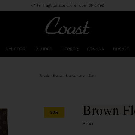
Fri fragt på alle ordrer over DKK 499
NYHEDER
KVINDER
HERRER
BRANDS
UDSALG
Forside
-
Brands
-
Brands herrer
-
Eton
Brown Fl
30%
Eton