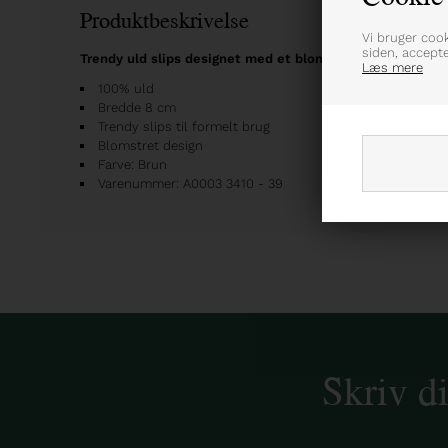
Produktbeskrivelse
Vi bruger coo
siden, accept
Trendy uld slips designet med et blomstret mønster
Læs mere
100% uld
Bredde 8 cm
Trendy slips til formelt brug
Blomstret design
Farve: Brun
Varenummer: A0003 3410 - 39
Skriv d