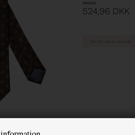
749,95
524,96
DKK
Denne vare er udsolgt
information