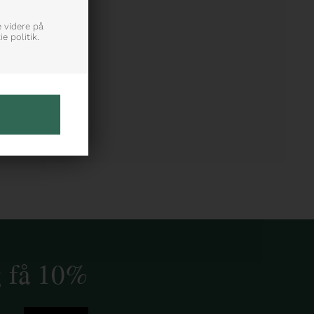
e videre på
e politik.
g få 10%