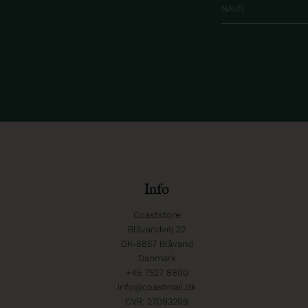
Info
Coaststore
Blåvandvej 22
DK-6857 Blåvand
Danmark
+45 7527 8800
info@coastmail.dk
CVR: 27093299