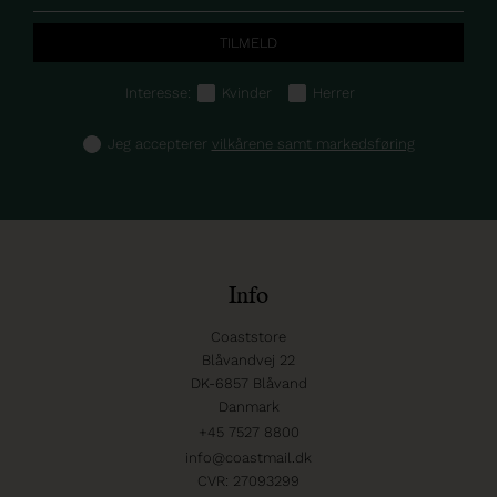
Interesse:
Kvinder
Herrer
Jeg accepterer
vilkårene samt markedsføring
Info
Coaststore
Blåvandvej 22
DK-6857 Blåvand
Danmark
+45 7527 8800
info@coastmail.dk
CVR: 27093299