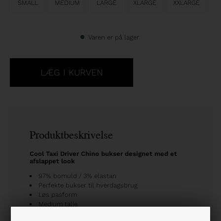
SMALL
MEDIUM
LARGE
XLARGE
XXLARGE
Varen er på lager
Produktbeskrivelse
Cool Taxi Driver Chino bukser
designet med et
afslappet look
97% bomuld / 3% elastan
Perfekte bukser til hverdagsbrug
Løs pasform
Medium talje
Knap- og lynlåslukning