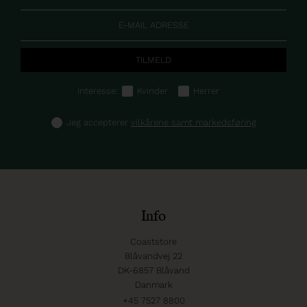
Interesse:
Kvinder
Herrer
Jeg accepterer
vilkårene samt markedsføring
Info
Coaststore
Blåvandvej 22
DK-6857 Blåvand
Danmark
+45 7527 8800