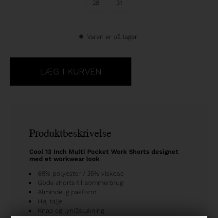
28
31
Varen er på lager
Produktbeskrivelse
Cool 13 Inch Multi Pocket Work Shorts designet
med et workwear look
65% polyester / 35% viskose
Gode shorts til sommerbrug
Almindelig pasform
Høj talje
Knap og lynlåslukning