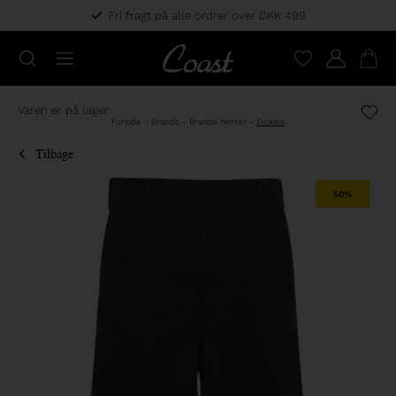
Fri fragt på alle ordrer over DKK 499
Varen er på lager
Forside
-
Brands
-
Brands herrer
-
Dickies
Tilbage
50%