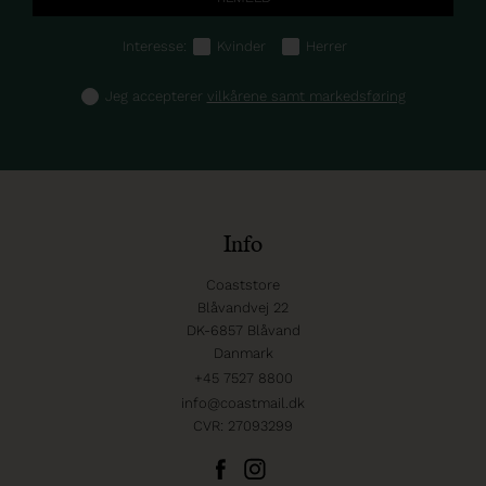
Interesse:
Kvinder
Herrer
Jeg accepterer
vilkårene samt markedsføring
Info
Coaststore
Blåvandvej 22
DK-6857 Blåvand
Danmark
+45 7527 8800
info@coastmail.dk
CVR: 27093299